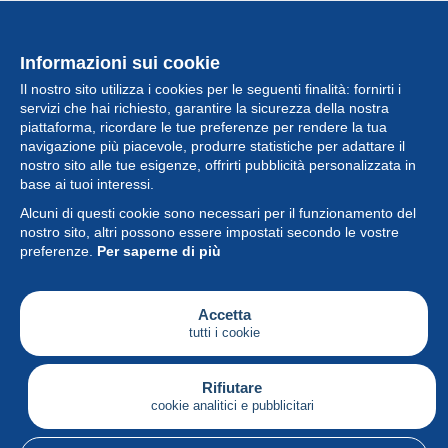
Informazioni sui cookie
Il nostro sito utilizza i cookies per le seguenti finalità: fornirti i
servizi che hai richiesto, garantire la sicurezza della nostra
piattaforma, ricordare le tue preferenze per rendere la tua
navigazione più piacevole, produrre statistiche per adattare il
nostro sito alle tue esigenze, offrirti pubblicità personalizzata in
Collezione
base ai tuoi interessi.
Alcuni di questi cookie sono necessari per il funzionamento del
Novità
nostro sito, altri possono essere impostati secondo le vostre
preferenze.
Per saperne di più
Funzione
Società
Accetta
tutti i cookie
Servizi
Sta scrivendo
Rifiutare
cookie analitici e pubblicitari
Italiano