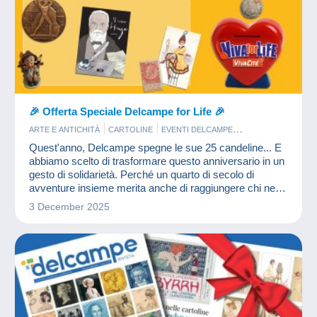
🎉 Offerta Speciale Delcampe for Life 🎉
ARTE E ANTICHITÀ
CARTOLINE
EVENTI DELCAMPE
FRANCOBOLLI
FUMETTI
GIOIELLI
MONETE & BANCONOTE
Quest'anno, Delcampe spegne le sue 25 candeline... E
PUBBLICITARI
VECCHI DOCUMENTI
abbiamo scelto di trasformare questo anniversario in un
gesto di solidarietà. Perché un quarto di secolo di
avventure insieme merita anche di raggiungere chi ne
ha più bisogno.
3 December 2025