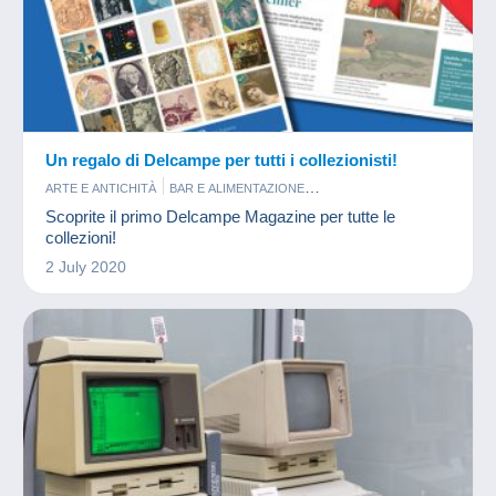
Un regalo di Delcampe per tutti i collezionisti!
ARTE E ANTICHITÀ
BAR E ALIMENTAZIONE
CARTA DA COLLEZIONE MODERNA
CARTOLINE
CINEMA
Scoprite il primo Delcampe Magazine per tutte le
FOTOGRAFIA
FRANCOBOLLI
FUMETTI
GETTONI E MEDAGLIE
collezioni!
GIOCHI
GIOIELLI
LIBRI E RIVISTE
MILITARI
2 July 2020
MINERALI E FOSSILI
MINIATURE
MODELLISMO
MONETE & BANCONOTE
MUSICA E STRUMENTI
PIN'S
PROFUMI
PUBBLICITARI
SCHEDE TELEFONICHE
SORPRESINE
SPORT
VECCHI DOCUMENTI
VINILI