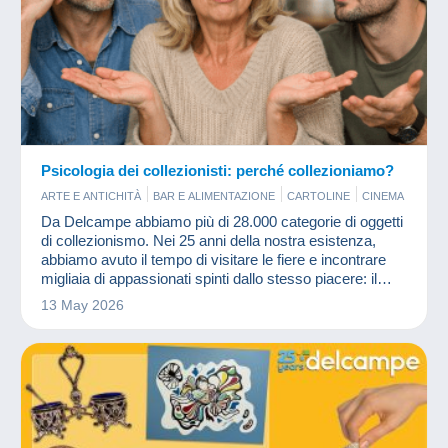
Psicologia dei collezionisti: perché collezioniamo?
ARTE E ANTICHITÀ
BAR E ALIMENTAZIONE
CARTOLINE
CINEMA
FRANCOBOLLI
FUMETTI
GIOCHI
MILITARI
Da Delcampe abbiamo più di 28.000 categorie di oggetti
MONETE & BANCONOTE
PROFUMI
PUBBLICITARI
di collezionismo. Nei 25 anni della nostra esistenza,
VECCHI DOCUMENTI
VINILI
abbiamo avuto il tempo di visitare le fiere e incontrare
migliaia di appassionati spinti dallo stesso piacere: il
collezionismo.
13 May 2026