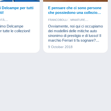
i Delcampe per tutti
E pensare che ci sono persone
ti!
che possiedono una collezione
di Ferrari!
ITÀ
FRANCOBOLLI
MINIATURE
ENTAZIONE
MODELLISMO
primo Delcampe
Ovviamente, noi qui ci occupiamo
OLLEZIONE MODERNA
tutte le collezioni!
dei modellini delle mitiche auto
CINEMA
FOTOGRAFIA
sinonimo di prestigio e di lusso! Il
LI
FUMETTI
marchio Ferrari ti fa sognare?
MEDAGLIE
GIOCHI
Buona lettura!
9 October 2018
BRI E RIVISTE
MILITARI
FOSSILI
MINIATURE
O
BANCONOTE
TRUMENTI
PIN'S
UBBLICITARI
EFONICHE
SORPRESINE
CCHI DOCUMENTI
VINILI