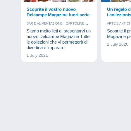
Scoprite il vostro nuovo
Un regalo d
Delcampe Magazine fuori serie
i collezionis
BAR E ALIMENTAZIONE
CARTOLINE
ARTE E ANTICH
FRANCOBOLLI
MODELLISMO
BAR E ALIM
Siamo molto lieti di presentarvi un
Scoprite il 
MONETE & BANCONOTE
PROFUMI
CARTA DA C
nuovo Delcampe Magazine Tutte
Magazine per 
CARTOLINE
le collezioni che vi permetterà di
2 July 2020
FRANCOBOL
divertirvi e imparare!
GETTONI E 
1 July 2021
GIOIELLI
LI
MINERALI E 
MODELLISM
MONETE & 
MUSICA E S
PROFUMI
P
SCHEDE TEL
SPORT
VE