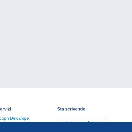
ervizi
Sta scrivendo
copri Delcampe
Invia un articolo
ontattaci