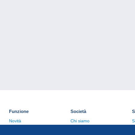
Funzione
Società
S
Novità
Chi siamo
S
Suggerimenti
Politica sulla privacy
C
Commerciale