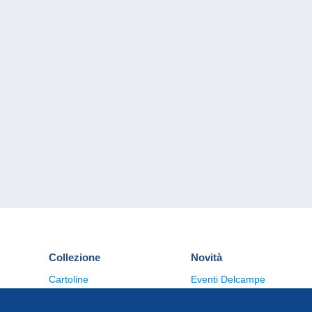
Collezione
Novità
Cartoline
Eventi Delcampe
Francobolli
Concorso
Monete & Banconote