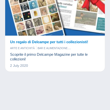
Un regalo di Delcampe per tutti i collezionisti!
ARTE E ANTICHITÀ
BAR E ALIMENTAZIONE
CARTA DA COLLEZIONE MODERNA
CARTOLINE
CINEMA
Scoprite il primo Delcampe Magazine per tutte le
FOTOGRAFIA
FRANCOBOLLI
FUMETTI
GETTONI E MEDAGLIE
collezioni!
GIOCHI
GIOIELLI
LIBRI E RIVISTE
MILITARI
2 July 2020
MINERALI E FOSSILI
MINIATURE
MODELLISMO
MONETE & BANCONOTE
MUSICA E STRUMENTI
PIN'S
PROFUMI
PUBBLICITARI
SCHEDE TELEFONICHE
SORPRESINE
SPORT
VECCHI DOCUMENTI
VINILI