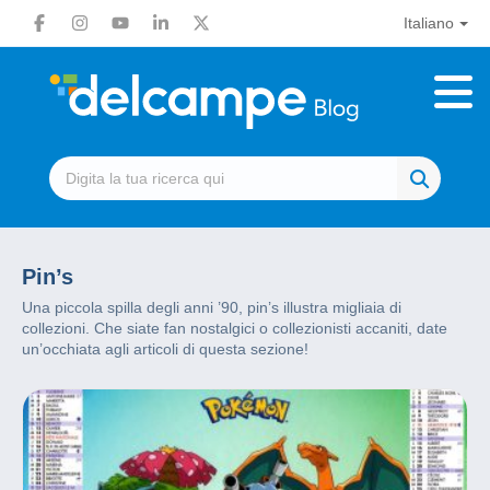
Italiano
Pin’s
Una piccola spilla degli anni ’90, pin’s illustra migliaia di
collezioni. Che siate fan nostalgici o collezionisti accaniti, date
un’occhiata agli articoli di questa sezione!