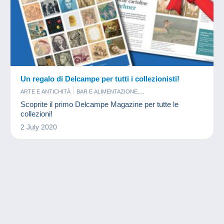
Un regalo di Delcampe per tutti i collezionisti!
ARTE E ANTICHITÀ
BAR E ALIMENTAZIONE
CARTA DA COLLEZIONE MODERNA
CARTOLINE
CINEMA
Scoprite il primo Delcampe Magazine per tutte le
FOTOGRAFIA
FRANCOBOLLI
FUMETTI
GETTONI E MEDAGLIE
collezioni!
GIOCHI
GIOIELLI
LIBRI E RIVISTE
MILITARI
2 July 2020
MINERALI E FOSSILI
MINIATURE
MODELLISMO
MONETE & BANCONOTE
MUSICA E STRUMENTI
PIN'S
PROFUMI
PUBBLICITARI
SCHEDE TELEFONICHE
SORPRESINE
SPORT
VECCHI DOCUMENTI
VINILI