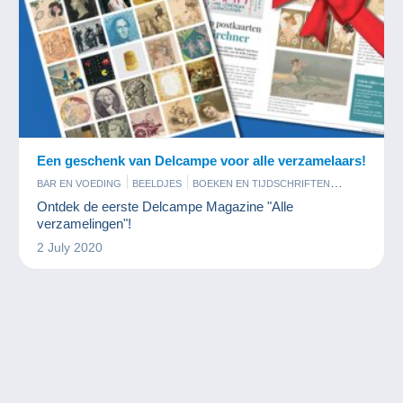
Een geschenk van Delcampe voor alle verzamelaars!
BAR EN VOEDING
BEELDJES
BOEKEN EN TIJDSCHRIFTEN
FILM EN BIOSCOOP
FOTOGRAFIE
GELUKSBRENGERS
Ontdek de eerste Delcampe Magazine "Alle
JUWELEN
KUNST EN ANTIQUITEITEN
MILITAIR
verzamelingen"!
MINERALEN EN FOSSIELEN
MODELBOUW
2 July 2020
MODERNE VERZAMELKAARTEN
MUNTEN EN BANKBILJETTEN
MUZIEK EN INSTRUMENTEN
OUDE DOCUMENTEN
PARFUM
PENNINGEN EN MEDAILLES
PINS
POSTKAARTEN
POSTZEGELS
RECLAME
SPELLETJES
SPORT
STRIPVERHALEN
TELEFOONKAARTEN
VINYLPLATEN