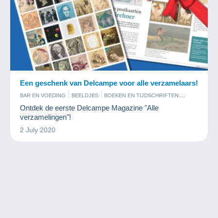
Een geschenk van Delcampe voor alle verzamelaars!
BAR EN VOEDING
BEELDJES
BOEKEN EN TIJDSCHRIFTEN
FILM EN BIOSCOOP
FOTOGRAFIE
GELUKSBRENGERS
Ontdek de eerste Delcampe Magazine "Alle
JUWELEN
KUNST EN ANTIQUITEITEN
MILITAIR
verzamelingen"!
MINERALEN EN FOSSIELEN
MODELBOUW
2 July 2020
MODERNE VERZAMELKAARTEN
MUNTEN EN BANKBILJETTEN
MUZIEK EN INSTRUMENTEN
OUDE DOCUMENTEN
PARFUM
PENNINGEN EN MEDAILLES
PINS
POSTKAARTEN
POSTZEGELS
RECLAME
SPELLETJES
SPORT
STRIPVERHALEN
TELEFOONKAARTEN
VINYLPLATEN