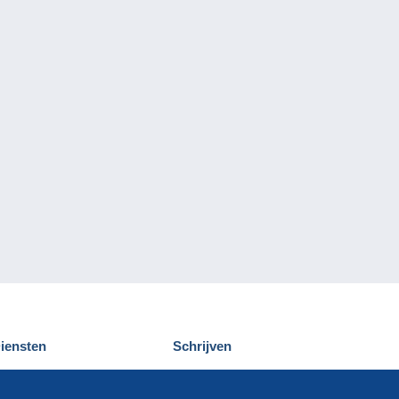
iensten
Schrijven
elcampe ontdekken
Een bericht
ontact