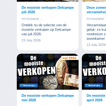
De mooiste verkopen Delcampe
Deze zomer
juli 2026
verzamelrei
FOTOGRAFIE
FOTOGRAFIE
KUNST EN ANTIQUITEITEN
JUWELEN
Ontdek nu de selectie van de
Verzamelaa
MUNTEN EN BANKBILJETTEN
MODERNE V
mooiste verkopen op Delcampe
geluk: ze k
POSTKAARTEN
POSTZEGELS
MUNTEN EN 
van juli 2026:
rondreizen 
STRIPVERHALEN
POSTKAART
woonkamer t
23 July 2026
STRIPVERHA
liefhebbers 
13 July 2026
echte uitnodi
zonder te re
om postzegel
munten of a
elk stuk vert
een andere 
is een fanta
De mooiste verkopen Delcampe
De mooiste
mei 2026
april 2026