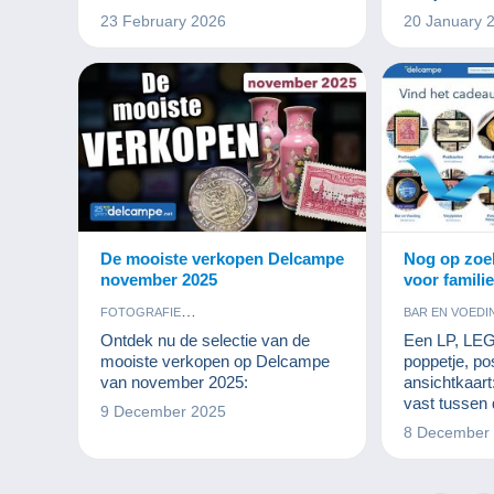
23 February 2026
20 January 
De mooiste verkopen Delcampe
Nog op zoe
november 2025
voor famili
FOTOGRAFIE
BAR EN VOEDI
KUNST EN ANTIQUITEITEN
BOEKEN EN 
Ontdek nu de selectie van de
Een LP, LEG
MUNTEN EN BANKBILJETTEN
FOTOGRAFI
mooiste verkopen op Delcampe
poppetje, po
POSTKAARTEN
POSTZEGELS
KUNST EN A
van november 2025:
ansichtkaart
MUNTEN EN 
vast tussen 
9 December 2025
OUDE DOCU
verzamelobj
8 December
POSTZEGEL
aanbiedt.
STRIPVERHA