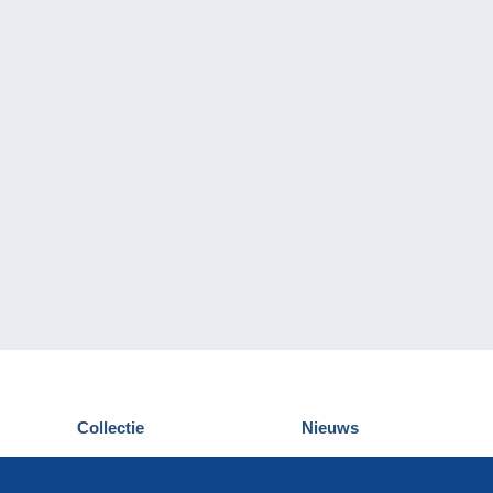
Collectie
Nieuws
Postkaarten
Delcampe Evenementen
Postzegels
Wedstrijden