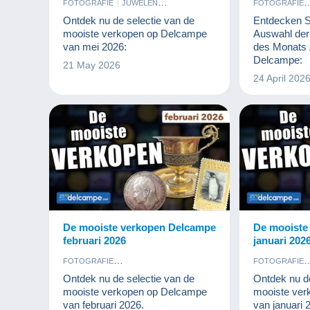
FOTOGRAFIE
JUWELEN
FOTOGRAFIE
KUNST EN ANTIQUITEITEN
KUNST EN A
Ontdek nu de selectie van de
Entdecken Si
MUNTEN EN BANKBILJETTEN
MUNTEN EN 
mooiste verkopen op Delcampe
Auswahl der
PARFUM
POSTKAARTEN
POSTKAART
van mei 2026:
des Monats A
POSTZEGELS
Delcampe:
21 May 2026
24 April 202
De mooiste verkopen Delcampe
De mooiste
februari 2026
januari 202
FOTOGRAFIE
FOTOGRAFIE
KUNST EN ANTIQUITEITEN
KUNST EN A
Ontdek nu de selectie van de
Ontdek nu de
MUNTEN EN BANKBILJETTEN
MUNTEN EN 
mooiste verkopen op Delcampe
mooiste ve
POSTKAARTEN
POSTZEGELS
POSTKAART
van februari 2026.
van januari 