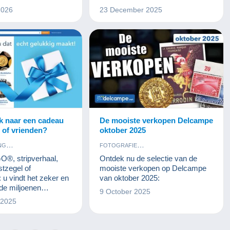
2026
23 December 2025
k naar een cadeau
De mooiste verkopen Delcampe
e of vrienden?
oktober 2025
NG
FOTOGRAFIE
TIJDSCHRIFTEN
KUNST EN ANTIQUITEITEN
O®, stripverhaal,
Ontdek nu de selectie van de
E
JUWELEN
MUNTEN EN BANKBILJETTEN
stzegel of
mooiste verkopen op Delcampe
NTIQUITEITEN
POSTKAARTEN
POSTZEGELS
: u vindt het zeker en
van oktober 2025:
BANKBILJETTEN
de miljoenen
9 October 2025
MENTEN
POSTKAARTEN
ecten die Delcampe
 2025
S
SPELLETJES
LEN
VINYLPLATEN