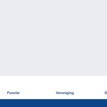
Functie
Vereniging
D
Nieuwigheden
Wie zijn wij
D
Tips
Privacy
C