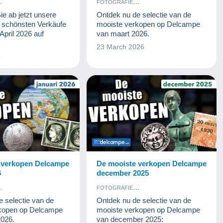
FOTOGRAFIE
NTIQUITEITEN
KUNST EN ANTIQUITEITEN
e ab jetzt unsere
Ontdek nu de selectie van de
BANKBILJETTEN
MUNTEN EN BANKBILJETTEN
 schönsten Verkäufe
mooiste verkopen op Delcampe
EN
POSTZEGELS
POSTKAARTEN
POSTZEGELS
pril 2026 auf
van maart 2026.
23 March 2026
6
 verkopen Delcampe
De mooiste verkopen Delcampe
6
december 2025
FOTOGRAFIE
NTIQUITEITEN
KUNST EN ANTIQUITEITEN
 selectie van de
Ontdek nu de selectie van de
BANKBILJETTEN
MUNTEN EN BANKBILJETTEN
rkopen op Delcampe
mooiste verkopen op Delcampe
EN
POSTZEGELS
POSTKAARTEN
POSTZEGELS
2026.
van december 2025: