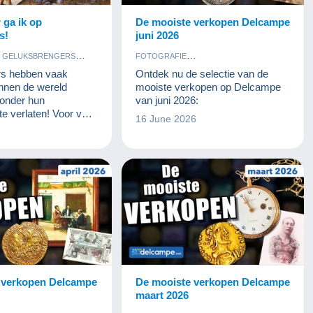
 ga ik op
De mooiste verkopen Delcampe
s!
juni 2026
GELUKSBRENGERS
FOTOGRAFIE
KUNST EN ANTIQUITEITEN
KUNST EN ANTIQUITEITEN
rs hebben vaak
Ontdek nu de selectie van de
ERZAMELKAARTEN
MUNTEN EN BANKBILJETTEN
unnen de wereld
mooiste verkopen op Delcampe
BANKBILJETTEN
OUDE DOCUMENTEN
POSTKAARTEN
zonder hun
van juni 2026:
EN
POSTZEGELS
POSTZEGELS
e verlaten! Voor veel
16 June 2026
LEN
is verzamelen een
ging tot reizen
izen. Of het nu gaat
s, ansichtkaarten,
ntieke voorwerpen,
elt een verhaal uit
wereld. En Delcampe
stisch reisbureau!
 verkopen Delcampe
De mooiste verkopen Delcampe
maart 2026