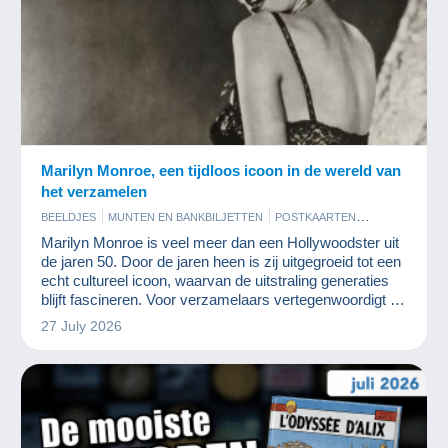
Marilyn Monroe, een tijdloos icoon in de wereld van
het verzamelen
BEELDJES
MUNTEN EN BANKBILJETTEN
POSTKAARTEN
STRIPVERHALEN
Marilyn Monroe is veel meer dan een Hollywoodster uit
de jaren 50. Door de jaren heen is zij uitgegroeid tot een
echt cultureel icoon, waarvan de uitstraling generaties
blijft fascineren. Voor verzamelaars vertegenwoordigt zij
niet alleen een actrice, maar ook een mythe, een stijl en
27 July 2026
een heel tijdperk.