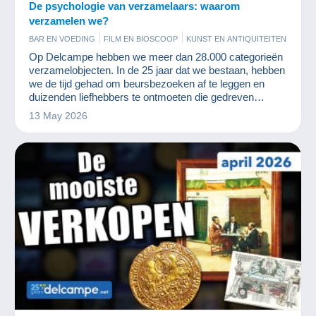
De psychologie van verzamelaars: waarom
verzamelen we?
BAR EN VOEDING
FILM EN BIOSCOOP
KUNST EN ANTIQUITEITEN
MILITAIR
MUNTEN EN BANKBILJETTEN
OUDE DOCUMENTEN
Op Delcampe hebben we meer dan 28.000 categorieën
PARFUM
POSTKAARTEN
POSTZEGELS
RECLAME
verzamelobjecten. In de 25 jaar dat we bestaan, hebben
SPELLETJES
STRIPVERHALEN
VINYLPLATEN
we de tijd gehad om beursbezoeken af te leggen en
duizenden liefhebbers te ontmoeten die gedreven
worden door hetzelfde plezier: het verzamelen.
13 May 2026