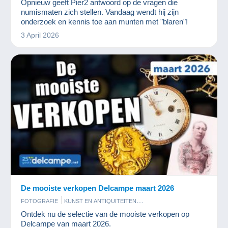
Opnieuw geeft Pier2 antwoord op de vragen die
numismaten zich stellen. Vandaag wendt hij zijn
onderzoek en kennis toe aan munten met "blaren"!
3 April 2026
De mooiste verkopen Delcampe maart 2026
FOTOGRAFIE
KUNST EN ANTIQUITEITEN
MUNTEN EN BANKBILJETTEN
POSTKAARTEN
POSTZEGELS
Ontdek nu de selectie van de mooiste verkopen op
Delcampe van maart 2026.