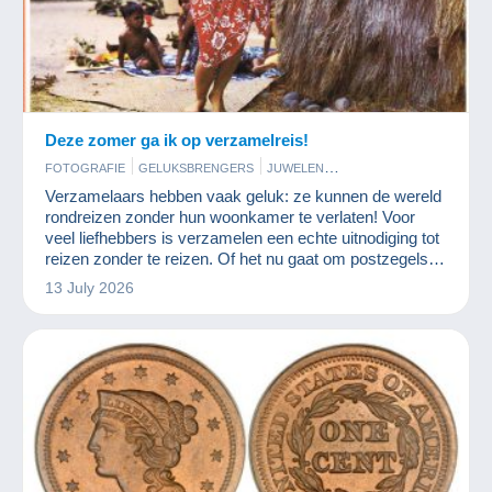
Deze zomer ga ik op verzamelreis!
FOTOGRAFIE
GELUKSBRENGERS
JUWELEN
KUNST EN ANTIQUITEITEN
MODERNE VERZAMELKAARTEN
Verzamelaars hebben vaak geluk: ze kunnen de wereld
MUNTEN EN BANKBILJETTEN
POSTKAARTEN
POSTZEGELS
rondreizen zonder hun woonkamer te verlaten! Voor
STRIPVERHALEN
veel liefhebbers is verzamelen een echte uitnodiging tot
reizen zonder te reizen. Of het nu gaat om postzegels,
ansichtkaarten, munten of antieke voorwerpen, elk stuk
13 July 2026
vertelt een verhaal uit een andere wereld. En Delcampe
is een fantastisch reisbureau!