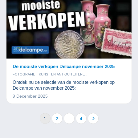
De mooiste verkopen Delcampe november 2025
FOTOGRAFIE
KUNST EN ANTIQUITEITEN
MUNTEN EN BANKBILJETTEN
POSTKAARTEN
POSTZEGELS
Ontdek nu de selectie van de mooiste verkopen op
Delcampe van november 2025:
9 December 2025
1
2
…
4