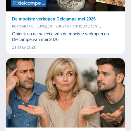
De mooiste verkopen Delcampe mei 2026
FOTOGRAFIE
JUWELEN
KUNST EN ANTIQUITEITEN
MUNTEN EN BANKBILJETTEN
PARFUM
POSTKAARTEN
Ontdek nu de selectie van de mooiste verkopen op
POSTZEGELS
Delcampe van mei 2026:
21 May 2026