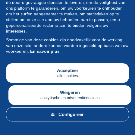
de door u gevraagde diensten te leveren, om de veiligheid van
ons platform te garanderen, om uw voorkeuren te onthouden
om het surfen aangenamer te maken, om statistieken op te
stellen om onze site aan uw behoeften aan te passen, om u
gepersonaliseerde reclame aan te bieden volgens uw
Collectie
interesses.
Sommige van deze cookies zijn noodzakelijk voor de werking
Nieuws
van onze site, andere kunnen worden ingesteld op basis van uw
voorkeuren.
En savoir plus
Functie
Vereniging
Accepteer
alle cookies
Diensten
Schrijven
Weigeren
analytische en advertentiecookies
Nederlands
Configureer
© Delcampe International srl - Alle rechten voorbehouden.
Gebruiks
&
privacyvoorwaarden.