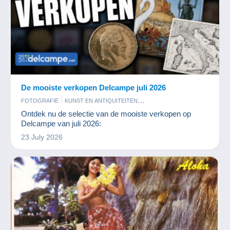
De mooiste verkopen Delcampe juli 2026
FOTOGRAFIE
KUNST EN ANTIQUITEITEN
MUNTEN EN BANKBILJETTEN
POSTKAARTEN
POSTZEGELS
Ontdek nu de selectie van de mooiste verkopen op
STRIPVERHALEN
Delcampe van juli 2026:
23 July 2026