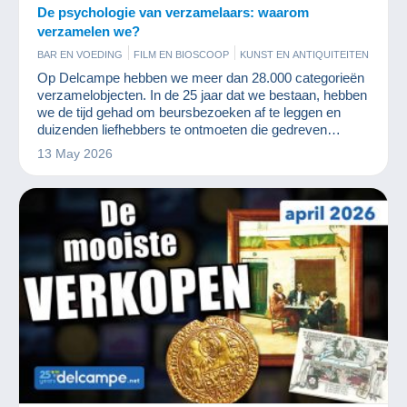
De psychologie van verzamelaars: waarom
verzamelen we?
BAR EN VOEDING
FILM EN BIOSCOOP
KUNST EN ANTIQUITEITEN
MILITAIR
MUNTEN EN BANKBILJETTEN
OUDE DOCUMENTEN
Op Delcampe hebben we meer dan 28.000 categorieën
PARFUM
POSTKAARTEN
POSTZEGELS
RECLAME
verzamelobjecten. In de 25 jaar dat we bestaan, hebben
SPELLETJES
STRIPVERHALEN
VINYLPLATEN
we de tijd gehad om beursbezoeken af te leggen en
duizenden liefhebbers te ontmoeten die gedreven
worden door hetzelfde plezier: het verzamelen.
13 May 2026