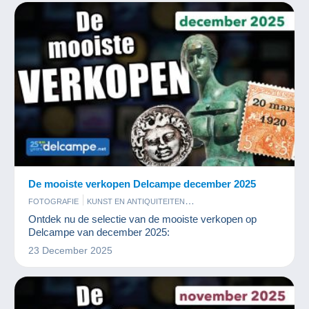
De mooiste verkopen Delcampe december 2025
FOTOGRAFIE
KUNST EN ANTIQUITEITEN
MUNTEN EN BANKBILJETTEN
POSTKAARTEN
POSTZEGELS
Ontdek nu de selectie van de mooiste verkopen op
Delcampe van december 2025:
23 December 2025