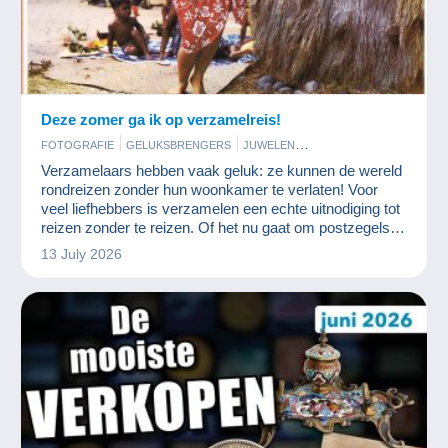
Deze zomer ga ik op verzamelreis!
FOTOGRAFIE
GELUKSBRENGERS
JUWELEN
KUNST EN ANTIQUITEITEN
MODERNE VERZAMELKAARTEN
Verzamelaars hebben vaak geluk: ze kunnen de wereld
MUNTEN EN BANKBILJETTEN
POSTKAARTEN
POSTZEGELS
rondreizen zonder hun woonkamer te verlaten! Voor
STRIPVERHALEN
veel liefhebbers is verzamelen een echte uitnodiging tot
reizen zonder te reizen. Of het nu gaat om postzegels,
ansichtkaarten, munten of antieke voorwerpen, elk stuk
13 July 2026
vertelt een verhaal uit een andere wereld. En Delcampe
is een fantastisch reisbureau!