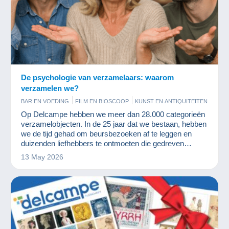
De psychologie van verzamelaars: waarom
verzamelen we?
BAR EN VOEDING
FILM EN BIOSCOOP
KUNST EN ANTIQUITEITEN
MILITAIR
MUNTEN EN BANKBILJETTEN
OUDE DOCUMENTEN
Op Delcampe hebben we meer dan 28.000 categorieën
PARFUM
POSTKAARTEN
POSTZEGELS
RECLAME
verzamelobjecten. In de 25 jaar dat we bestaan, hebben
SPELLETJES
STRIPVERHALEN
VINYLPLATEN
we de tijd gehad om beursbezoeken af te leggen en
duizenden liefhebbers te ontmoeten die gedreven
worden door hetzelfde plezier: het verzamelen.
13 May 2026