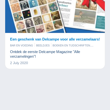
Een geschenk van Delcampe voor alle verzamelaars!
BAR EN VOEDING
BEELDJES
BOEKEN EN TIJDSCHRIFTEN
FILM EN BIOSCOOP
FOTOGRAFIE
GELUKSBRENGERS
Ontdek de eerste Delcampe Magazine "Alle
JUWELEN
KUNST EN ANTIQUITEITEN
MILITAIR
verzamelingen"!
MINERALEN EN FOSSIELEN
MODELBOUW
2 July 2020
MODERNE VERZAMELKAARTEN
MUNTEN EN BANKBILJETTEN
MUZIEK EN INSTRUMENTEN
OUDE DOCUMENTEN
PARFUM
PENNINGEN EN MEDAILLES
PINS
POSTKAARTEN
POSTZEGELS
RECLAME
SPELLETJES
SPORT
STRIPVERHALEN
TELEFOONKAARTEN
VINYLPLATEN