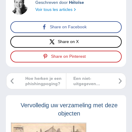
Geschreven door
Héloïse
Voir tous les articles
Share on Facebook
Share on X
Share on Pinterest
Hoe herken je een
Een niet-
phishingpoging?
uitgegeven
postzegelvel
“PORT de LA
ROCHELLE”! |
Vervolledig uw verzameling met deze
Schat #2
objecten