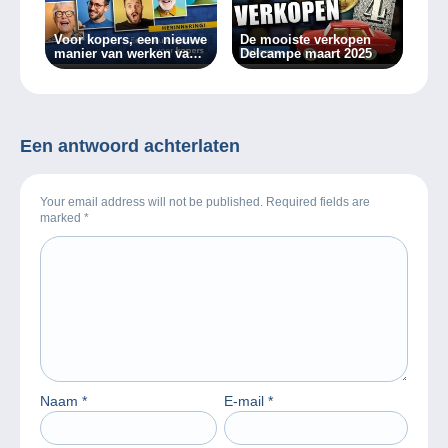
Voor kopers, een nieuwe
De mooiste verkopen
manier van werken vanaf
Delcampe maart 2025
vandaag!
Een antwoord achterlaten
Your email address will not be published. Required fields are
marked
*
Naam
*
E-mail
*