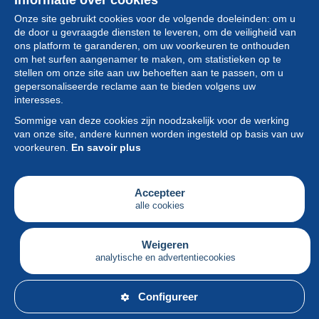
Informatie over cookies
Onze site gebruikt cookies voor de volgende doeleinden: om u
de door u gevraagde diensten te leveren, om de veiligheid van
ons platform te garanderen, om uw voorkeuren te onthouden
om het surfen aangenamer te maken, om statistieken op te
stellen om onze site aan uw behoeften aan te passen, om u
gepersonaliseerde reclame aan te bieden volgens uw
Collectie
interesses.
Sommige van deze cookies zijn noodzakelijk voor de werking
Nieuws
van onze site, andere kunnen worden ingesteld op basis van uw
voorkeuren.
En savoir plus
Functie
Vereniging
Accepteer
alle cookies
Diensten
Schrijven
Weigeren
analytische en advertentiecookies
Nederlands
Configureer
© Delcampe International srl - Alle rechten voorbehouden.