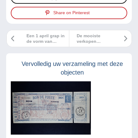
Share on Pinterest
Een 1 april grap in
De mooiste
de vorm van
verkopen
postkaarten
Delcampe maart
2025
Vervolledig uw verzameling met deze
objecten