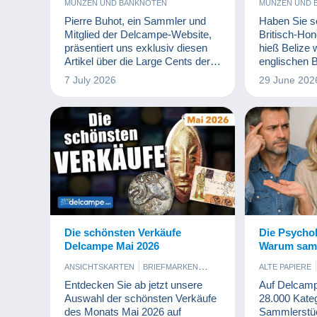
MÜNZEN UND BANKNOTEN
MÜNZEN UND 
Pierre Buhot, ein Sammler und
Haben Sie s
Mitglied der Delcampe-Website,
Britisch-Ho
präsentiert uns exklusiv diesen
hieß Belize
Artikel über die Large Cents der
englischen 
Vereinigten Staaten. Wir danken
damals hatte
7 July 2026
29 June 202
ihm für diese umfassende und
eigene Numi
äußerst interessante Studie.
Pier2 » im n
erklärt.
Die schönsten Verkäufe
Die Psycho
Delcampe Mai 2026
Warum sam
ANSICHTSKARTEN
BRIEFMARKEN
ALTE PAPIERE
KUNST UND ANTIQUITÄNTEN
BRIEFMARK
Entdecken Sie ab jetzt unsere
Auf Delcamp
MÜNZEN UND BANKNOTEN
PARFUM
ESSEN UND 
Auswahl der schönsten Verkäufe
28.000 Kate
PHOTOGRAPHICA
SCHMUCK
KINO, FILM 
des Monats Mai 2026 auf
Sammlerstüc