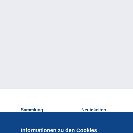
Sammlung
Neuigkeiten
Ansichtskarten
Delcampe-Ereignisse
Briefmarken
Gewinnspiel
Informationen zu den Cookies
Münzen und Banknoten