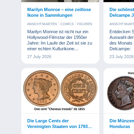
Marilyn Monroe – eine zeitlose
Die schöns
Ikone in Sammlungen
Delcampe J
ANSICHTSKARTEN
COMICS
FIGUREN
ANSICHTSKAR
MÜNZEN UND BANKNOTEN
COMICS
Marilyn Monroe ist nicht nur ein
Entdecken Si
KUNST UND 
Hollywood-Filmstar der 1950er
Auswahl der
MÜNZEN UN
Jahre: Im Laufe der Zeit ist sie zu
des Monats J
PHOTOGRAP
einer echten Kulturikone
Delcampe:
geworden, deren Bild
27 July 2026
23 July 2026
Generationen überdauert. Für
Sammler ist sie weit mehr als nur
eine Schauspielerin: Sie
verkörpert einen Mythos, eine
Ästhetik und eine ganze Epoche.
Die Large Cents der
Die Münzen 
Vereinigten Staaten von 1793
Honduras
bis 1857