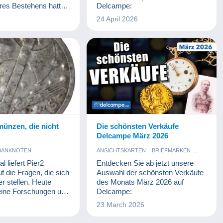
ANTIQUITÄNTEN
res Bestehens hatten
Delcampe:
MÜNZEN UND BANKNOTEN
essen zu besuchen
6
24 April 2026
PIELZEUG
VINYL
e von Enthusiasten
ie alle dieselbe
 teilen: das
ünzen, die nicht
Die schönsten Verkäufe
Delcampe März 2026
BANKNOTEN
ANSICHTSKARTEN
BRIEFMARKEN
KUNST UND ANTIQUITÄNTEN
l liefert Pier2
Entdecken Sie ab jetzt unsere
MÜNZEN UND BANKNOTEN
f die Fragen, die sich
Auswahl der schönsten Verkäufe
PHOTOGRAPHICA
r stellen. Heute
des Monats März 2026 auf
eine Forschungen und
Delcampe:
 den Münzen mit
23 March 2026