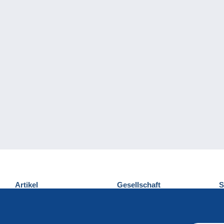
Artikel
Gesellschaft
S
Neuheiten
Über uns
E
Tipps
Privatleben
K
Kommerzielles