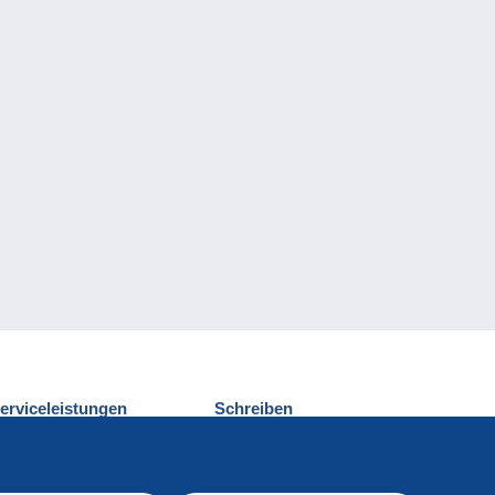
erviceleistungen
Schreiben
ntdecken Sie Delcampe
Einen Beitrag
ontakt
senden