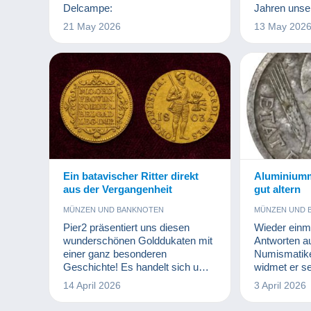
KUNST UND 
Delcampe:
Jahren unse
MILITARIA
wir Zeit, M
21 May 2026
13 May 202
PARFUM
S
und Tausend
WERBUNG
zu treffen, d
Leidenschaft
Sammeln.
Ein batavischer Ritter direkt
Aluminiumm
aus der Vergangenheit
gut altern
MÜNZEN UND BANKNOTEN
MÜNZEN UND 
Pier2 präsentiert uns diesen
Wieder einma
wunderschönen Golddukaten mit
Antworten au
einer ganz besonderen
Numismatike
Geschichte! Es handelt sich um
widmet er s
eine Goldmünze mit einem
sein Wissen
14 April 2026
3 April 2026
Gewicht von 3,494 g und einem
„Blasen“!
Durchmesser von 21 mm, die