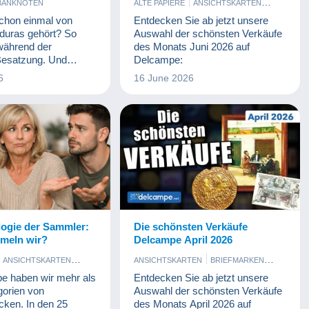
BANKNOTEN
ALTE PAPIERE
ANSICHTSKARTEN
BRIEFMARKEN
chon einmal von
Entdecken Sie ab jetzt unsere
KUNST UND ANTIQUITÄNTEN
nduras gehört? So
Auswahl der schönsten Verkäufe
MÜNZEN UND BANKNOTEN
 während der
des Monats Juni 2026 auf
PHOTOGRAPHICA
Besatzung. Und
Delcampe:
 dieses Gebiet seine
6
16 June 2026
smatik, wie uns «
achfolgenden Artikel
logie der Sammler:
Die schönsten Verkäufe
meln wir?
Delcampe April 2026
ANSICHTSKARTEN
ANSICHTSKARTEN
BRIEFMARKEN
EN
COMICS
KUNST UND ANTIQUITÄNTEN
e haben wir mehr als
Entdecken Sie ab jetzt unsere
TRINKEN
MÜNZEN UND BANKNOTEN
gorien von
Auswahl der schönsten Verkäufe
UND VIDEO
PHOTOGRAPHICA
ken. In den 25
des Monats April 2026 auf