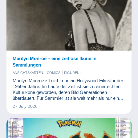
Marilyn Monroe – eine zeitlose Ikone in
Sammlungen
ANSICHTSKARTEN
COMICS
FIGUREN
MÜNZEN UND BANKNOTEN
Marilyn Monroe ist nicht nur ein Hollywood-Filmstar der
1950er Jahre: Im Laufe der Zeit ist sie zu einer echten
Kulturikone geworden, deren Bild Generationen
überdauert. Für Sammler ist sie weit mehr als nur eine
Schauspielerin: Sie verkörpert einen Mythos, eine
27 July 2026
Ästhetik und eine ganze Epoche.