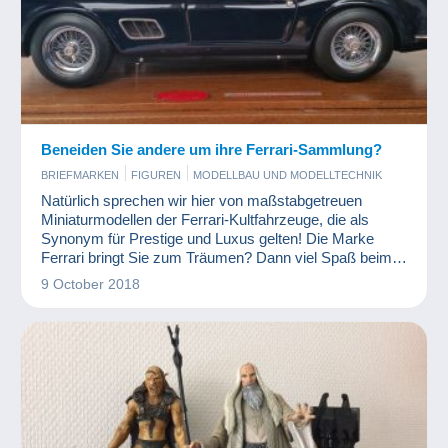
Beneiden Sie andere um ihre Ferrari-Sammlung?
BRIEFMARKEN
FIGUREN
MODELLBAU UND MODELLTECHNIK
Natürlich sprechen wir hier von maßstabgetreuen
Miniaturmodellen der Ferrari-Kultfahrzeuge, die als
Synonym für Prestige und Luxus gelten! Die Marke
Ferrari bringt Sie zum Träumen? Dann viel Spaß beim
Lesen!
9 October 2018