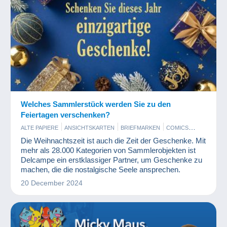
Welches Sammlerstück werden Sie zu den
Feiertagen verschenken?
ALTE PAPIERE
ANSICHTSKARTEN
BRIEFMARKEN
COMICS
ESSEN UND TRINKEN
FIGUREN
KUNST UND ANTIQUITÄNTEN
Die Weihnachtszeit ist auch die Zeit der Geschenke. Mit
MODERNE SAMMLERKARTEN
MÜNZEN UND BANKNOTEN
mehr als 28.000 Kategorien von Sammlerobjekten ist
PHOTOGRAPHICA
SPIELZEUG
VINYL
Delcampe ein erstklassiger Partner, um Geschenke zu
machen, die die nostalgische Seele ansprechen.
20 December 2024