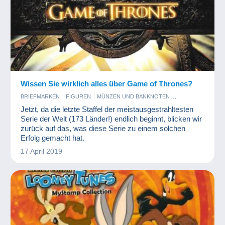
Wissen Sie wirklich alles über Game of Thrones?
BRIEFMARKEN
FIGUREN
MÜNZEN UND BANKNOTEN
PHOTOGRAPHICA
SCHMUCK
Jetzt, da die letzte Staffel der meistausgestrahltesten
Serie der Welt (173 Länder!) endlich beginnt, blicken wir
zurück auf das, was diese Serie zu einem solchen
Erfolg gemacht hat.
17 April 2019