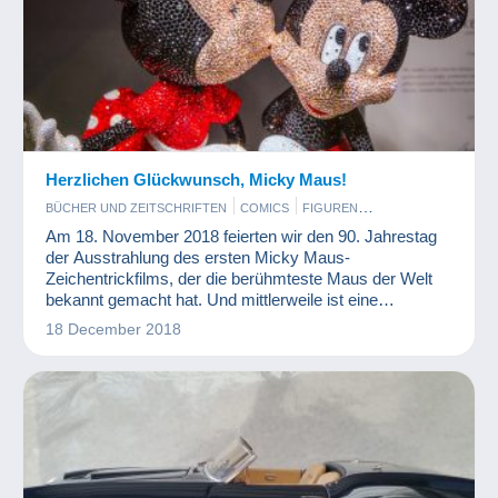
Herzlichen Glückwunsch, Micky Maus!
BÜCHER UND ZEITSCHRIFTEN
COMICS
FIGUREN
KINO, FILM UND VIDEO
MÜNZEN UND BANKNOTEN
Am 18. November 2018 feierten wir den 90. Jahrestag
der Ausstrahlung des ersten Micky Maus-
Zeichentrickfilms, der die berühmteste Maus der Welt
bekannt gemacht hat. Und mittlerweile ist eine
beachtliche Micky Maus-Kollektion entstanden.
18 December 2018