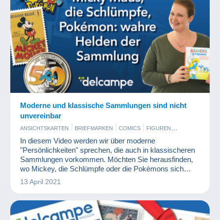
Moderne und klassische Sammlungen sind nicht
unvereinbar
ANSICHTSKARTEN
BRIEFMARKEN
COMICS
FIGUREN
MÜNZEN UND BANKNOTEN
SPIELZEUG
In diesem Video werden wir über moderne
"Persönlichkeiten" sprechen, die auch in klassischeren
Sammlungen vorkommen. Möchten Sie herausfinden,
wo Mickey, die Schlümpfe oder die Pokémons sich
überall finden lassen? Sehen Sie sich unser Video an!
13 April 2021