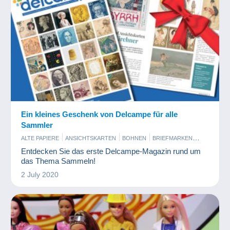
Ein kleines Geschenk von Delcampe für alle
Sammler
ALTE PAPIERE
ANSICHTSKARTEN
BOHNEN
BRIEFMARKEN
BÜCHER UND ZEITSCHRIFTEN
COMICS
Entdecken Sie das erste Delcampe-Magazin rund um
ENTRIEGELUNGSCHIPS UND MEDAILLEN
ESSEN UND TRINKEN
das Thema Sammeln!
FIGUREN
KINO, FILM UND VIDEO
KUNST UND ANTIQUITÄNTEN
2 July 2020
MILITARIA
MINERALIEN UND FOSSILIEN
MODELLBAU UND MODELLTECHNIK
MODERNE SAMMLERKARTEN
MÜNZEN UND BANKNOTEN
MUSIK UND INSTRUMENTE
PARFUM
PHOTOGRAPHICA
PIN'S
SCHMUCK
SPIELZEUG
SPORT
TELEFONKARTEN
VINYL
WERBUNG