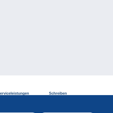
erviceleistungen
Schreiben
ntdecken Sie Delcampe
Einen Beitrag
ontakt
senden