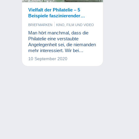
Vielfalt der Philatelie – 5
Beispiele faszinierender
Sammelbereiche
BRIEFMARKEN
KINO, FILM UND VIDEO
SPIELZEUG
SPORT
Man hört manchmal, dass die
Philatelie eine verstaubte
Angelegenheit sei, die niemanden
mehr interessiert. Wir bei
Delcampe wissen das dies
10 September 2020
natürlich nicht stimmt! Ich würde
sogar behaupten, dass zahlreiche
moderne Sammlungen eng mit
der Philatelie verknüpft sind.