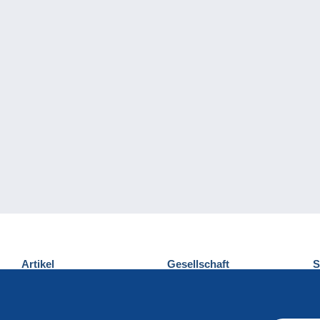
Artikel
Gesellschaft
S
Neuheiten
Über uns
E
Tipps
Privatleben
K
Kommerzielles