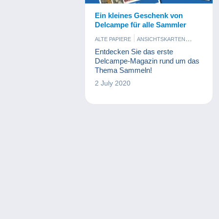
Ein kleines Geschenk von
Delcampe für alle Sammler
ALTE PAPIERE
ANSICHTSKARTEN
BOHNEN
BRIEFMARKEN
Entdecken Sie das erste
BÜCHER UND ZEITSCHRIFTEN
Delcampe-Magazin rund um das
COMICS
Thema Sammeln!
ENTRIEGELUNGSCHIPS UND
2 July 2020
MEDAILLEN
ESSEN UND TRINKEN
FIGUREN
KINO, FILM UND VIDEO
KUNST UND ANTIQUITÄNTEN
MILITARIA
MINERALIEN UND FOSSILIEN
MODELLBAU UND MODELLTECHNIK
MODERNE SAMMLERKARTEN
MÜNZEN UND BANKNOTEN
MUSIK UND INSTRUMENTE
PARFUM
PHOTOGRAPHICA
PIN'S
SCHMUCK
SPIELZEUG
SPORT
TELEFONKARTEN
VINYL
WERBUNG