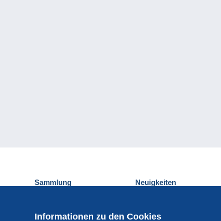
Sammlung
Neuigkeiten
Ansichtskarten
Delcampe-Ereignisse
Briefmarken
Gewinnspiel
Informationen zu den Cookies
Münzen und Banknoten