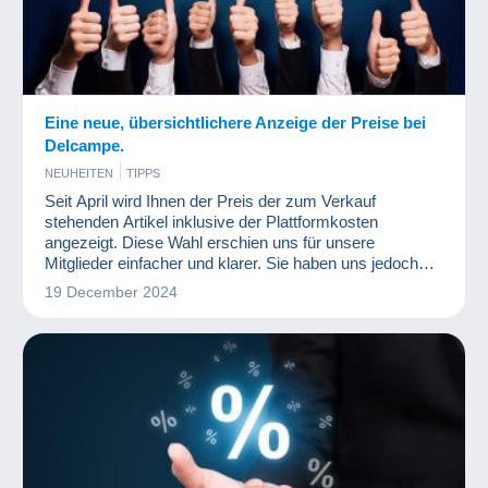
Eine neue, übersichtlichere Anzeige der Preise bei
Delcampe.
NEUHEITEN
TIPPS
Seit April wird Ihnen der Preis der zum Verkauf
stehenden Artikel inklusive der Plattformkosten
angezeigt. Diese Wahl erschien uns für unsere
Mitglieder einfacher und klarer. Sie haben uns jedoch
mitgeteilt, dass diese Anzeige inklusive Plattformkosten
19 December 2024
für die Käufer (und ohne für die Verkäufer) zu
Missverständnissen zwischen Käufern und Verkäufern
geführt hat. Und zwar insbesondere bei Untergeboten
und Auktionen.