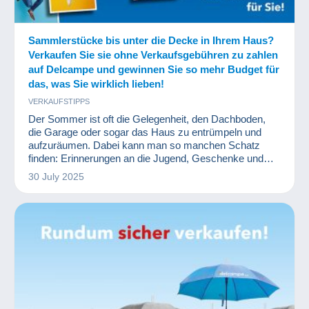
Sammlerstücke bis unter die Decke in Ihrem Haus?
Verkaufen Sie sie ohne Verkaufsgebühren zu zahlen
auf Delcampe und gewinnen Sie so mehr Budget für
das, was Sie wirklich lieben!
VERKAUFSTIPPS
Der Sommer ist oft die Gelegenheit, den Dachboden,
die Garage oder sogar das Haus zu entrümpeln und
aufzuräumen. Dabei kann man so manchen Schatz
finden: Erinnerungen an die Jugend, Geschenke und
Zeichnungen von Kindern, aber auch vergessene
30 July 2025
Gegenstände, die man nicht mehr braucht oder die
einfach nicht mehr dem eigenen Geschmack
entsprechen. Und wenn man sammelt, kauft man
manchmal auch Sammellose, und darunter befinden
sich oft Dinge, die ma