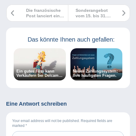
Die französische
Sonderangebot
Post lanciert eine
vom 15. bis 31.
Website für alle
Mai: 20 %
Liebhaber von
Ermäßigung auf
schönen
die
Briefmarken aus
Plattformkosten
Das könnte Ihnen auch gefallen:
Frankreich.
für Gegenstände
ab 100 €
Ein gutes Foto kann
Neues Zahlungssystem:
Verkäufern bei Delcampe
Ihre häufigsten Fragen.
zu mehr Erfolg verhelfen
Eine Antwort schreiben
Your email address will not be published. Required fields are
marked
*