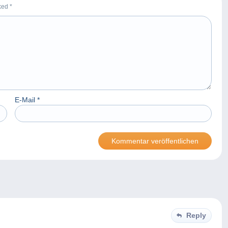
rked
*
E-Mail
*
Reply