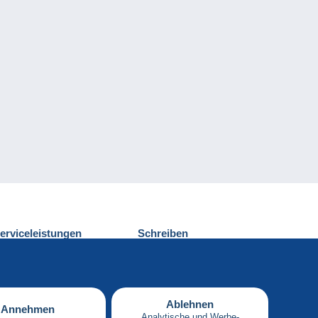
erviceleistungen
Schreiben
ntdecken Sie Delcampe
Einen Beitrag
ontakt
senden
Ablehnen
Annehmen
Analytische und Werbe-