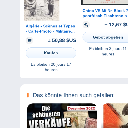
China VR Mi Nr. Block 
postfrisch Tischtennis
± 12,67 $
Algérie - Scènes et Types
- Carte-Photo - Militaire
Colonial Médaille - Mode
Gebot abgeben
± 50,88 $US
Femmes - Panthère en
laisse
Es bleiben
3 jours 11
Kaufen
heures
Es bleiben
20 jours 17
heures
Das könnte Ihnen auch gefallen: