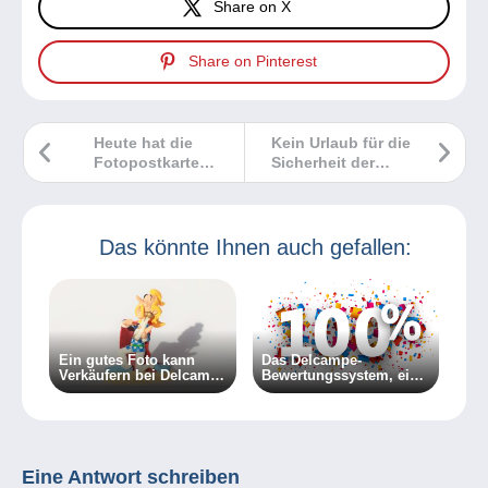
Share on X
Share on Pinterest
Heute hat die
Kein Urlaub für die
Fotopostkarte
Sicherheit der
Geburtstag!
Verkäufer auf
Delcampe!
Das könnte Ihnen auch gefallen:
Ein gutes Foto kann
Das Delcampe-
Verkäufern bei Delcampe
Bewertungssystem, ein
zu mehr Erfolg verhelfen
Vertrauenskriterium
Eine Antwort schreiben