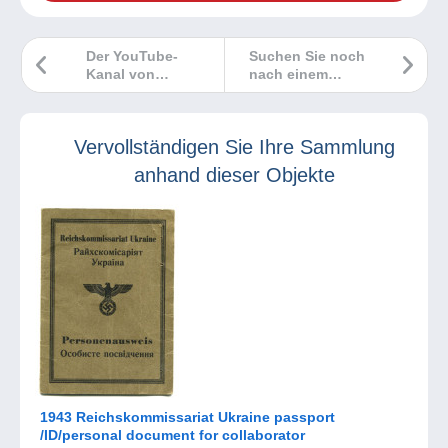
Der YouTube-
Suchen Sie noch
Kanal von
nach einem
Delcampe erreicht
originellen und
20.000 Follower!
einzigartigen
Geschenk?
Vervollständigen Sie Ihre Sammlung
Machen Sie Ihren
Lieben eine
anhand dieser Objekte
Freude mit der
neuen
Jahreskollektion
von POST
Luxembourg.
1943 Reichskommissariat Ukraine passport
/ID/personal document for collaborator