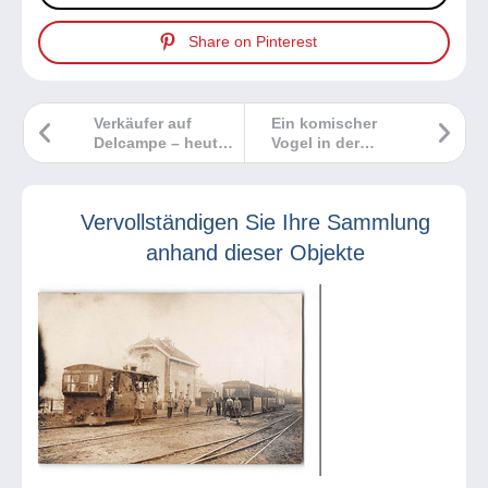
Share on Pinterest
Verkäufer auf
Ein komischer
Delcampe – heute
Vogel in der
wird eine neue
„wunderbaren
Funktionsweise
Welt des
eingeführt!
Sammelns“!
Vervollständigen Sie Ihre Sammlung
anhand dieser Objekte