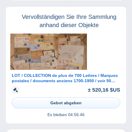
heute gilt eine
unfairer Praktiken
neue
gegenüber dem
Funktionsweise!
Marktplatz
Vervollständigen Sie Ihre Sammlung
delcampe.net
verurteilt
anhand dieser Objekte
LOT / COLLECTION de plus de 700 Lettres / Marques
postales / documents anciens 1700-1950 / voir 50
scans
± 520,16 $US
Gebot abgeben
Es bleiben
04:56:46