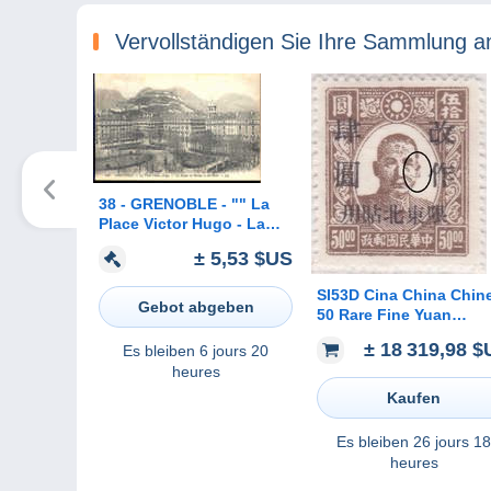
Vervollständigen Sie Ihre Sammlung a
38 - GRENOBLE - "" La
Place Victor Hugo - La
Statue de Berlioz et les
± 5,53 $US
Forts ""
SI53D Cina China Chin
Gebot abgeben
50 Rare Fine Yuan
Surcharge Missing Prin
± 18 319,98 
Es bleiben
6 jours 20
NO gum
heures
Kaufen
Es bleiben
26 jours 18
heures