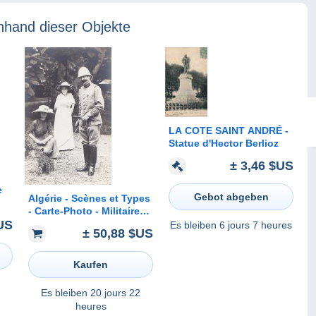
nhand dieser Objekte
LA COTE SAINT ANDRÉ -
Statue d'Hector Berlioz
± 3,46 $US
e
Gebot abgeben
Algérie - Scènes et Types
- Carte-Photo - Militaire
t
$US
Colonial Médaille - Mode
Es bleiben
6 jours 7 heures
± 50,88 $US
Femmes - Panthère en
laisse
Kaufen
Es bleiben
20 jours 22
heures