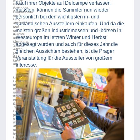
wurde
Kauf ihrer Objekte auf Delcampe verlassen
vom
Britischen
mussten, können die Sammler nun wieder
Postmuseum
nach
persönlich bei den wichtigsten in- und
Prag
ausgeliehen,
ausländischen Ausstellern einkaufen. Und da die
und
meisten großen Industriemessen und -börsen in
der
Kurator
Westeuropa im letzten Winter und Herbst
des
Museums,
abgesagt wurden und auch für dieses Jahr die
Stuart
Aitken
gleichen Aussichten bestehen, ist die Prager
(im
Bild),
Veranstaltung für die Aussteller von großem
kam
mit.
Interesse.
Eine
Postkarte,
die
einer
der
beliebtesten
tschechischen
Bands,
Tata
Bojs,
gewidmet
ist,
wurde
auf
der
letzten
Frühjahrsmesse