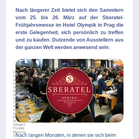
Nach längerer Zeit bietet sich den Sammlern
vom 25. bis 26. März auf der Sberatel-
Frühjahrsmesse im Hotel Olympik in Prag die
erste Gelegenheit, sich persönlich zu treffen
und zu kaufen. Dutzende von Ausstellern aus
der ganzen Welt werden anwesend sein.
Der
Hit
der
erfolgreichen
ersten
Ausgabe
der
Spring
Sberatel
war
das
ausgestellte
Briefmarkenalbum
des
Sängers
Freddie
Mercury.
Nach langen Monaten, in denen sie sich beim
Es