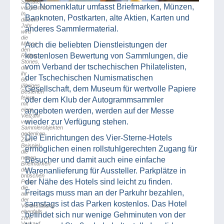
Sberatel
Die Nomenklatur umfasst Briefmarken, Münzen,
vorgestellt.
In
Banknoten, Postkarten, alte Aktien, Karten und
diesem
Jahr
anderes Sammlermaterial.
wird
die
Messe
Auch die beliebten Dienstleistungen der
den
kostenlosen Bewertung von Sammlungen, die
Rolling
Stones,
vom Verband der tschechischen Philatelisten,
die
ihr
der Tschechischen Numismatischen
60-
jähriges
Gesellschaft, dem Museum für wertvolle Papiere
Bestehen
feiern,
oder dem Klub der Autogrammsammler
mit
einer
angeboten werden, werden auf der Messe
Vielzahl
wieder zur Verfügung stehen.
von
Sammlerobjekten
gedenken.
Die Einrichtungen des Vier-Sterne-Hotels
Zum
Beispiel
ermöglichen einen rollstuhlgerechten Zugang für
die
neuen
Besucher und damit auch eine einfache
Briefmarken
der
Warenanlieferung für Aussteller. Parkplätze in
britischen
der Nähe des Hotels sind leicht zu finden.
Post,
die
Freitags muss man an der Parkuhr bezahlen,
auf
der
samstags ist das Parken kostenlos. Das Hotel
Veranstaltung
ebenfalls
befindet sich nur wenige Gehminuten von der
zum
Verkauf