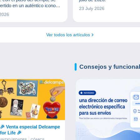
ertido en un auténtico icono
23 July 2026
l cuya imagen trasciende
 2026
iones. Para los
onistas, representa mucho
 una actriz: encarna un mito,
Ver todos los artículos
ética y una época.
Consejos y
funciona
🎉 Venta especial Delcampe
for Life 🎉
ANTIGÜEDADES
CÓMICS