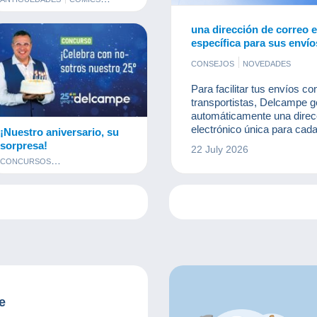
DOCUMENTOS ANTIGUOS
EVENTOS DELCAMPE
JOYAS
una dirección de correo e
MONEDAS & BILLETES
específica para sus envío
POSTALES
PUBLICIDAD
CONSEJOS
NOVEDADES
SELLOS
Para facilitar tus envíos c
transportistas, Delcampe 
automáticamente una direc
electrónico única para cad
¡Nuestro aniversario, su
dirección se puede utilizar
sorpresa!
22 July 2026
transportista necesite una 
CONCURSOS
correo electrónico para org
EVENTOS DELCAMPE
enviar información de segui
la recogida de un paquete o
determinados trámites adu
e