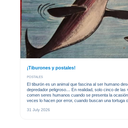
¡Tiburones y postales!
POSTALES
El tiburón es un animal que fascina al ser humano de
depredador peligroso… En realidad, solo cinco de las
comen seres humanos cuando se presenta la ocasión.
veces lo hacen por error, cuando buscan una tortuga 
alimentarse. Se calcula que, de media, cinco persona
31 July 2026
los tiburones, mientras que el ser humano mata cerca