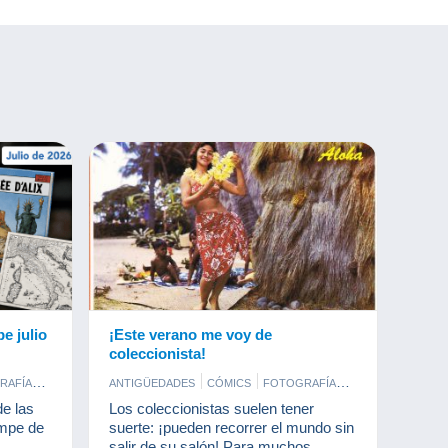
e julio
¡Este verano me voy de
coleccionista!
RAFÍA
ANTIGÜEDADES
CÓMICS
FOTOGRAFÍA
S
HABAS
JOYAS
MONEDAS & BILLETES
e las
Los coleccionistas suelen tener
POSTALES
SELLOS
ampe de
suerte: ¡pueden recorrer el mundo sin
TARJETAS DE COLECCIÓN MODERNAS
salir de su salón! Para muchos