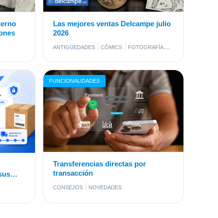
terno
Las mejores ventas Delcampe julio
iones
2026
ANTIGÜEDADES
CÓMICS
FOTOGRAFÍA
S
MONEDAS & BILLETES
POSTALES
SELLOS
FUNCIONALIDADES
Transferencias directas por
transacción
sus
CONSEJOS
NOVEDADES