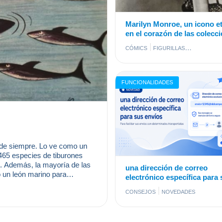
Marilyn Monroe, un icono e
en el corazón de las colecc
CÓMICS
FIGURILLAS
MONEDAS & BILLETES
POSTALE
FUNCIONALIDADES
sde siempre. Lo ve como un
 465 especies de tiburones
 Además, la mayoría de las
una dirección de correo
o un león marino para
electrónico específica para 
s mueren al año a causa de
envíos
CONSEJOS
NOVEDADES
 d