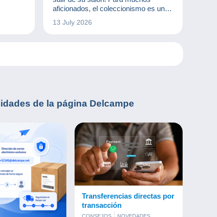
aficionados, el coleccionismo es una
auténtica invitación a viajar sin
13 July 2026
moverse del sitio. Ya se trate de
sellos, postales, monedas u objetos
antiguos, cada pieza cuenta una
historia que viene de otro lugar. ¡Y
Delcampe es una agencia de viajes
fabulosa!
lidades
de la página Delcampe
Transferencias directas por
transacción
CONSEJOS
NOVEDADES