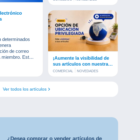
lectrónico
s
on determinados
genera
ción de correo
a miembro. Esta
¡Aumente la visibilidad de
 cuando el
sus artículos con nuestra
dirección de
nueva opción de ubicación
COMERCIAL
NOVEDADES
anizar la entrega,
privilegiada!
miento, permitir
 realizar
Ver todos los artículos
aneros.
¿Desea
comprar
o
vender
artículos de