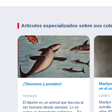
Artículos especializados sobre sus
col
Marilyn
¡Tiburones y postales!
en el c
CÓMICS
POSTALES
MONEDA
Marilyn
El tiburón es un animal que fascina al
estrella
ser humano desde siempre. Lo ve
años 50
como un depredador peligroso… En