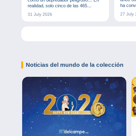
ha conv
realidad, solo cinco de las 465
cultura
especies de tiburones comen seres
27 July
31 July 2026
generac
humanos cuando se presenta la
colecci
ocasión. Además, la mayoría de las
más que
veces lo hacen por error, cuando
una est
buscan una tortuga o un león marino
para alimentarse. Se calcula que, de
media, cinco personas mueren al año
a causa de los tiburones, mientras
que el ser humano mata cerca d
Noticias
del mundo de la colección