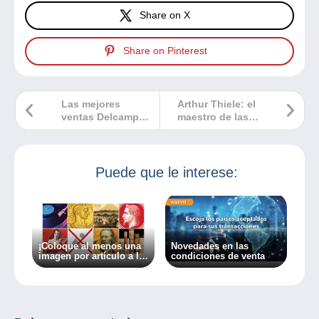
Share on X
Share on Pinterest
Las mejores
Arthur Thiele: el
ventas Delcampe
maestro de las
junio 2024
postales
humorísticas de
gatos
Puede que le interese:
¡Coloque al menos una
Novedades en las
imagen por artículo a la
condiciones de venta
venta en Delcampe!