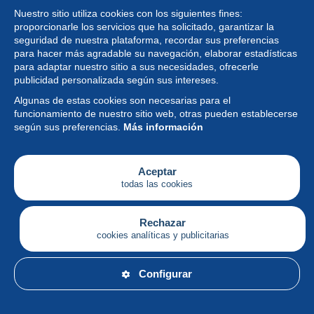
Nuestro sitio utiliza cookies con los siguientes fines:
proporcionarle los servicios que ha solicitado, garantizar la
seguridad de nuestra plataforma, recordar sus preferencias
para hacer más agradable su navegación, elaborar estadísticas
para adaptar nuestro sitio a sus necesidades, ofrecerle
Colección
publicidad personalizada según sus intereses.
Algunas de estas cookies son necesarias para el
Noticias
funcionamiento de nuestro sitio web, otras pueden establecerse
según sus preferencias.
Más información
Funcionalidad
Empresa
Aceptar
todas las cookies
Servicios
Escribir
Rechazar
cookies analíticas y publicitarias
Español
Configurar
© Delcampe International srl - Todos los derechos
reservados.
Condiciones de uso
&
política de privacidad.