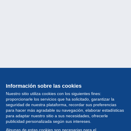
Información sobre las cookies
Nuestro sitio utiliza cookies con los siguientes fines:
proporcionarle los servicios que ha solicitado, garantizar la
seguridad de nuestra plataforma, recordar sus preferencias
para hacer más agradable su navegación, elaborar estadísticas
para adaptar nuestro sitio a sus necesidades, ofrecerle
Colección
publicidad personalizada según sus intereses.
Algunas de estas cookies son necesarias para el