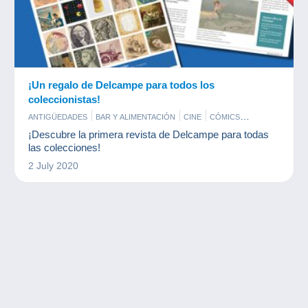
¡Un regalo de Delcampe para todos los
coleccionistas!
ANTIGÜEDADES
BAR Y ALIMENTACIÓN
CINE
CÓMICS
DEPORTES
DOCUMENTOS ANTIGUOS
FICHAS Y MEDALLAS
¡Descubre la primera revista de Delcampe para todas
FIGURILLAS
FOTOGRAFÍA
HABAS
JOYAS
JUEGOS
las colecciones!
LIBROS Y REVISTAS
MILITARES
MINERALES Y FÓSILES
2 July 2020
MODELISMO
MONEDAS & BILLETES
MÚSICA E INSTRUMENTOS
PERFUMES
PINES
POSTALES
PUBLICIDAD
SELLOS
TARJETAS DE COLECCIÓN MODERNAS
TARJETAS TELEFÓNICAS
VINILES