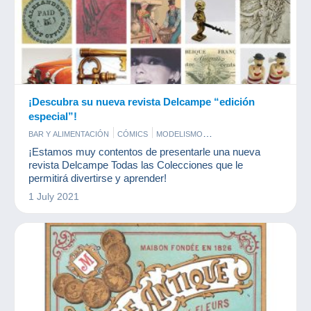
¡Descubra su nueva revista Delcampe “edición
especial”!
BAR Y ALIMENTACIÓN
CÓMICS
MODELISMO
MONEDAS & BILLETES
PERFUMES
POSTALES
SELLOS
¡Estamos muy contentos de presentarle una nueva
revista Delcampe Todas las Colecciones que le
permitirá divertirse y aprender!
1 July 2021