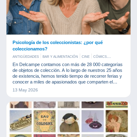
Psicología de los coleccionistas: ¿por qué
coleccionamos?
ANTIGÜEDADES
BAR Y ALIMENTACIÓN
CINE
CÓMICS
DOCUMENTOS ANTIGUOS
JUEGOS
MILITARES
En Delcampe contamos con más de 28 000 categorías
MONEDAS & BILLETES
PERFUMES
POSTALES
PUBLICIDAD
de objetos de colección. A lo largo de nuestros 25 años
SELLOS
VINILES
de existencia, hemos tenido tiempo de recorrer ferias y
conocer a miles de apasionados que comparten el
mismo placer: el coleccionismo.
13 May 2026