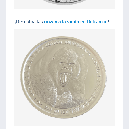
¡Descubra las
onzas a la venta
en Delcampe
!