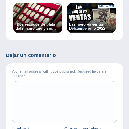
¡Dos escudos de plata
Las mejores ventas
del mismo año y sin
Delcampe julio 2022
embargo muy
diferentes!
Dejar un comentario
Your email address will not be published. Required fields are
marked
*
Nombre
*
Correo electrónico
*