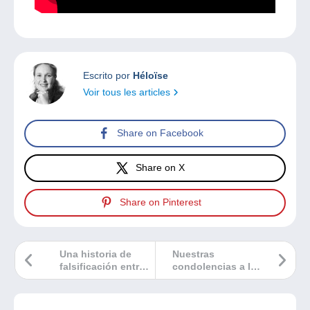
Escrito por
Héloïse
Voir tous les articles
Share on Facebook
Share on X
Share on Pinterest
Una historia de
Nuestras
falsificación entre
condolencias a la
Marruecos y San
familia Vaccari
Pedro y Miquelón