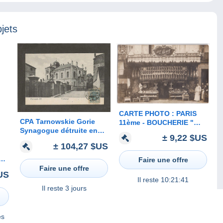
jets
CARTE PHOTO : PARIS
CPA Tarnowskie Gorie
11ème - BOUCHERIE "
Synagogue détruite en
ANTOINE BOMY " - 29
± 9,22 $US
1939
RUE DU FAUBOURG DU
± 104,27 $US
TEMPLE - BOUCHERS -
ETALS DE VIANDE -
ums
Faire une offre
**
Faire une offre
$US
s,
Il reste
10:21:41
Il reste
3 jours
es