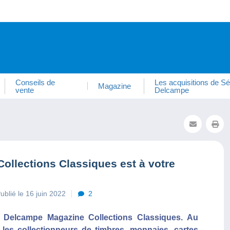
Conseils de
Les acquisitions de Sé
Magazine
vente
Delcampe
llections Classiques est à votre
ublié le 16 juin 2022
2
au Delcampe Magazine Collections Classiques. Au
t les collectionneurs de timbres, monnaies, cartes