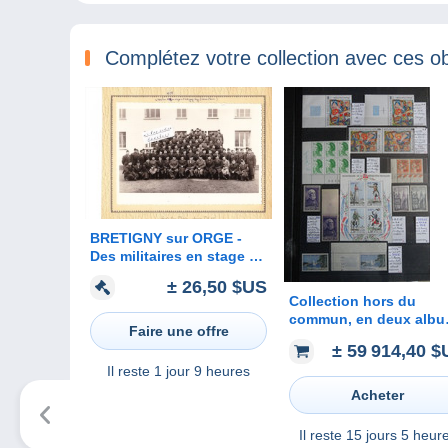
Complétez votre collection avec ces ob
BRETIGNY sur ORGE -
Des militaires en stage à
Brétigny sur Orge ( photo
± 26,50 $US
originale 23 cm x 16 cm )
Collection hors du
commun, en deux alb
Faire une offre
Yvert, de 1700 variétés 
± 59 914,40 
de France. En pochette
Il reste
1 jour 9 heures
sur 141 pages.
Acheter
Il reste
15 jours 5 heur