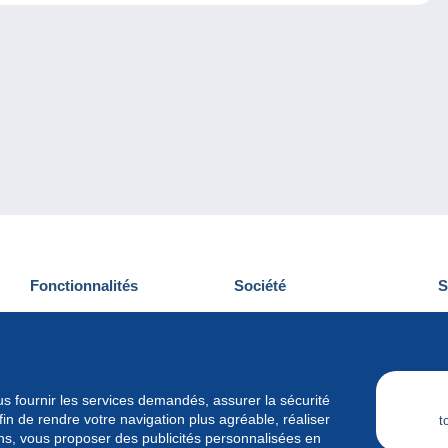
Fonctionnalités
Société
S
Nouveautés
Qui sommes-nous
D
Astuces
Gestion des cookies
N
Commercial
Emplois
vous fournir les services demandés, assurer la sécurité
n de rendre votre navigation plus agréable, réaliser
t
ins, vous proposer des publicités personnalisées en