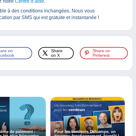
ez notre
Centre d’aide
.
nible à des conditions inchangées. Nous vous
cation par SMS qui est gratuite et instantanée !
are on
Share
Share on
cebook
on X
Pinterest
tème de paiement :
Pour les vendeurs Delcampe, un
s les plus fréquentes.
nouveau fonctionnement bientôt !