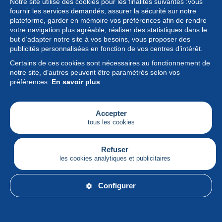
bonjour,pouvez vous me dire apres de multiple tentative
Notre site utilise des cookies pour les finalités suivantes :vous
comment fonctionne mon inscription sur votre site afin de
fournir les services demandés, assurer la sécurité sur notre
commander des cartes postal et de les achetés.Avez vos
plateforme, garder en mémoire vos préférences afin de rendre
un numéro de tel pour vous contacter avec vos heures de
votre navigation plus agréable, réaliser des statistiques dans le
disponibilité.
but d’adapter notre site à vos besoins, vous proposer des
publicités personnalisées en fonction de vos centres d’intérêt.
Certains de ces cookies sont nécessaires au fonctionnement de
Répondre
Héloïse
notre site, d’autres peuvent être paramétrés selon vos
4/06/2020 at 08:19
préférences.
En savoir plus
Bonjour,
Accepter
Pour vous inscrire, cliquez sur l’onglet en haut à
tous les cookies
gauche s’inscrire. Remplissez ensuite le formulaire
d’inscription. Puis cliquez sur le bouton « s’inscrire
gratuitement ». Après cette validation, vous allez
Refuser
recevoir un email dans lequel vous devez confirmer
les cookies analytiques et publicitaires
votre inscription.
Pour plus de détails, voici l’article du centre d’aide.
Configurer
https://www.delcampe.net/fr/help-
center/article/360010033220-sinscrire-en-tant-que-
particulier