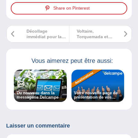
Share on Pinterest
Décollage
Voltaire,
immédiat pour la
Torquemada et
philatélie grâce à
Daubigny… Des
l’exposition é-max
vies en bande
dessinée !
Vous aimerez peut être aussi:
Du nouveau dans la
Votre nouvelle page de
messagerie Delcampe
présentation de vos
listes d’objets arrive
dans deux semaines !
Laisser un commentaire