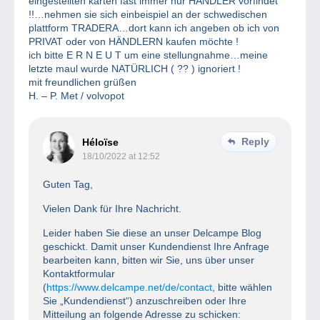
eingestellten karten fast immer nur HÄNDLER vorfindet
!!…nehmen sie sich einbeispiel an der schwedischen
plattform TRADERA…dort kann ich angeben ob ich von
PRIVAT oder von HÄNDLERN kaufen möchte !
ich bitte E R N E U T um eine stellungnahme…meine
letzte maul wurde NATÜRLICH ( ?? ) ignoriert !
mit freundlichen grüßen
H. – P. Met / volvopot
Reply
Héloïse
18/10/2022 at 12:52
Guten Tag,
Vielen Dank für Ihre Nachricht.
Leider haben Sie diese an unser Delcampe Blog
geschickt. Damit unser Kundendienst Ihre Anfrage
bearbeiten kann, bitten wir Sie, uns über unser
Kontaktformular
(
https://www.delcampe.net/de/contact
, bitte wählen
Sie „Kundendienst“) anzuschreiben oder Ihre
Mitteilung an folgende Adresse zu schicken: