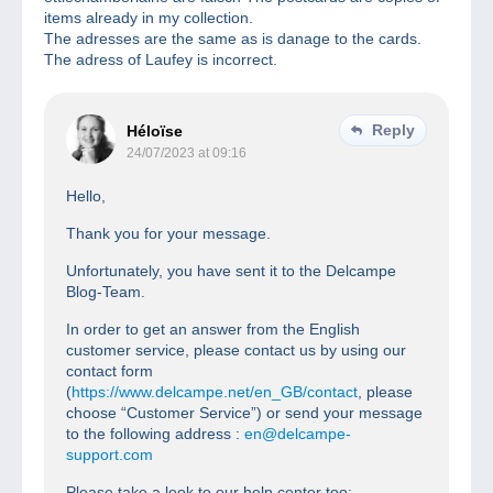
items already in my collection.
The adresses are the same as is danage to the cards.
The adress of Laufey is incorrect.
Reply
Héloïse
24/07/2023 at 09:16
Hello,
Thank you for your message.
Unfortunately, you have sent it to the Delcampe
Blog-Team.
In order to get an answer from the English
customer service, please contact us by using our
contact form
(
https://www.delcampe.net/en_GB/contact
, please
choose “Customer Service”) or send your message
to the following address :
en@delcampe-
support.com
Please take a look to our help center too: