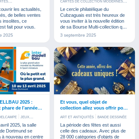
UITÉS
CARTES DE COLLECTION MODERNES
TALES
JEUX
CARTES POSTALES
ouvrir les actualités,
Le cercle philatélique du
BILLETS
TIMBRES
ÉVÉNEMENTS DELCAMPE
JEUX
és, de belles ventes
Cubzaguais est très heureux de
LIVRES ET REVUES
MAQUETTES
 insolites, ce
vous inviter à la nouvelle édition
MILITARIA
MONNAIES & BILLETS
t fait pour vous.
de sa Bourse Multi-collection qui
TIMBRES
VINYLES
aura lieu le dimanche 19 octobre
e 2025
3 septembre 2025
2025. Notez dès à présent ce
rendez-vous dans votre agenda
LLBAU 2025 :
Et vous, quel objet de
 phare de l’année
collection allez vous offrir pour
es fans de
les fêtes ?
DELCAMPE
JEUX
ART ET ANTIQUITÉS
BANDE DESSINÉE
BISTROT ET ALIMENTATION
vril 2025, la salle
La période des fêtes est aussi
CARTES DE COLLECTION MODERNES
n de Dortmund se
celle des cadeaux. Avec plus de
CARTES POSTALES
FIGURINES
a à nouveau en centre
28 000 catégories d’objets de