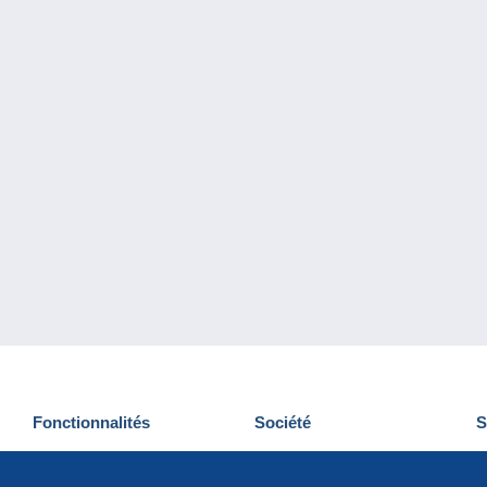
Fonctionnalités
Société
S
Nouveautés
Qui sommes-nous
D
Astuces
Gestion des cookies
N