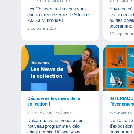
BISTROT ET ALIMENTATION
ART ET ANTIQ
CARTES DE COLLECTION MODERNES
CARTES POS
Les Chasseurs d'images vous
Envie de déc
CARTES POSTALES
MONNAIES & 
donnent rendez-vous le 9 février
les nouveaut
ÉVÉNEMENTS DELCAMPE
FÈVES
2025 à Mulhouse !
ou des objets
FIGURINES
JEUX
programme es
8 octobre 2025
MONNAIES & BILLETS
PARFUMS
10 septembr
PHOTOGRAPHIE
PUBLICITÉ
TIMBRES
VIEUX DOCUMENTS
Découvrez les news de la
INTERMODE
collection !
l’événement
pour tous l
ART ET ANTIQUITÉS
JEUX
ÉVÉNEMENTS 
modélisme
MONNAIES & BILLETS
TIMBRES
MAQUETTES
Delcampe vous propose son
Du 10 au 13 a
VIEUX DOCUMENTS
nouveau programme vidéo,
d’expositio
chaque mois, Héloïse vous
transformer