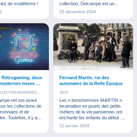
JEUX
MONNAIES & BILLETS
nés de modélisme !
collection, Delcampe est un
PHOTOGRAPHIE
TIMBRES
partenaire de choix pour offrir les
5
20 décembre 2024
VIEUX DOCUMENTS
VINYLES
cadeaux qui feront vibrer la corde
sensible de la nostalgie.
 Rétrogaming, deux
Fernand Martin, roi des
 modernes mises à
automates de la Belle Epoque
ur Delcampe !
OLLECTION MODERNES
JEUX
ampe.net est avant
Les « bonshommes MARTIN »,
our les collections de
incarnation en jouets des petits
 monnaies et de
métiers de la vie parisienne, ont
es. Toutefois, il y a
enchanté les enfants du début du
es autres collections
vingtième siècle par leur charme
31 janvier 2024
. A l’heure actuelle,
et inventivité.
okémon et le