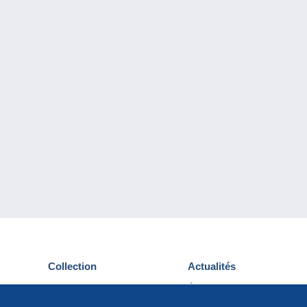
Collection
Actualités
Cartes postales
Événements Delcampe
Timbres
Concours