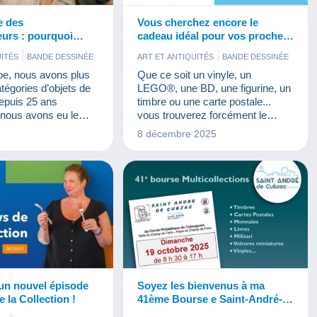
e des
Vous cherchez encore le
eurs : pourquoi
cadeau idéal pour vos proches
nons-nous ?
?
UITÉS
BANDE DESSINÉE
ART ET ANTIQUITÉS
BANDE DESSINÉE
 ALIMENTATION
BIJOUX
BISTROT ET ALIMENTATION
e, nous avons plus
Que ce soit un vinyle, un
TALES
CINÉMA
JEUX
CARTES POSTALES
JEUX
tégories d’objets de
LEGO®, une BD, une figurine, un
MONNAIES & BILLETS
LIVRES ET REVUES
Depuis 25 ans
timbre ou une carte postale...
PUBLICITÉ
TIMBRES
MONNAIES & BILLETS
 nous avons eu le
vous trouverez forcément le
UMENTS
VINYLES
PHOTOGRAPHIE
TIMBRES
re le tour des salons
présent qui fait plaisir parmi les
8 décembre 2025
VIEUX DOCUMENTS
VINYLES
rer des milliers de
millions d'objets de collection
animés par le même
disponibles sur Delcampe.
lection.
un nouvel épisode
Soyez les bienvenus à ma
 la Collection !
41ème Bourse e Saint-André-
de-Cubzac