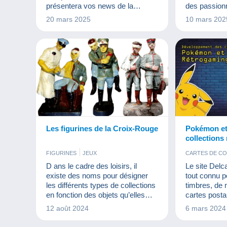
présentera vos news de la
des passion
collection. Découvrez dès à
20 mars 2025
10 mars 202
présent ce premier numéro !
Les figurines de la Croix-Rouge
Pokémon et
collections
l’honneur s
FIGURINES
JEUX
CARTES DE C
JEUX
D ans le cadre des loisirs, il
Le site Delc
existe des noms pour désigner
tout connu p
les différents types de collections
timbres, de
en fonction des objets qu’elles
cartes postal
comprennent. Comme dans tout
de nombreus
12 août 2024
6 mars 2024
domaine spécialisé, certains de
à y découvrir
ces noms ne sont pas attestés
les cartes P