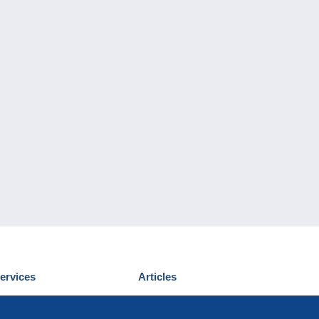
ervices
Articles
écouvrir Delcampe
Proposer un
ous contacter