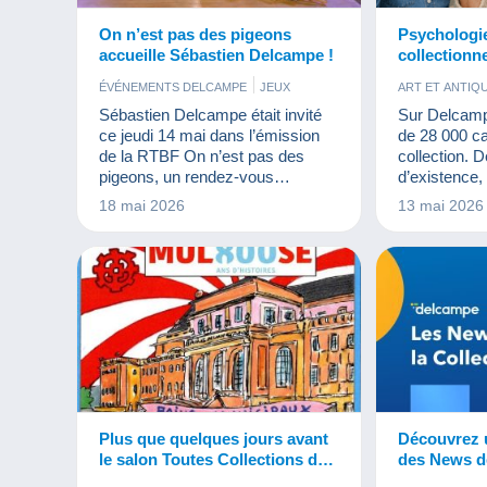
On n’est pas des pigeons
Psychologi
accueille Sébastien Delcampe !
collectionn
collection
ÉVÉNEMENTS DELCAMPE
JEUX
ART ET ANTIQ
BISTROT ET
Sébastien Delcampe était invité
Sur Delcamp
CARTES POS
ce jeudi 14 mai dans l’émission
de 28 000 ca
MILITARIA
de la RTBF On n’est pas des
collection. 
PARFUMS
pigeons, un rendez-vous
d’existence,
VIEUX DOC
incontournable pour les
temps de fai
18 mai 2026
13 mai 2026
consommateurs curieux et
et de rencont
avertis. À cette occasion, il a
passionnés 
proposé une chronique originale
plaisir, la col
consacrée aux jouets de
collection, un univers passionnant
qui séduit de plus en plus
d’amateurs, petits et grands.
Plus que quelques jours avant
Découvrez 
le salon Toutes Collections de
des News de
Mulhouse !