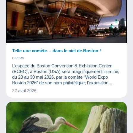
Telle une comète… dans le ciel de Boston !
DIVERS
L’espace du Boston Convention & Exhibition Center
(BCEC), à Boston (USA) sera magnifiquement illuminé,
du 23 au 30 mai 2026, par la comète “World Expo
Boston 2026” de son nom philatélique; l’exposition
philatélique mondiale.
22 avril 2026