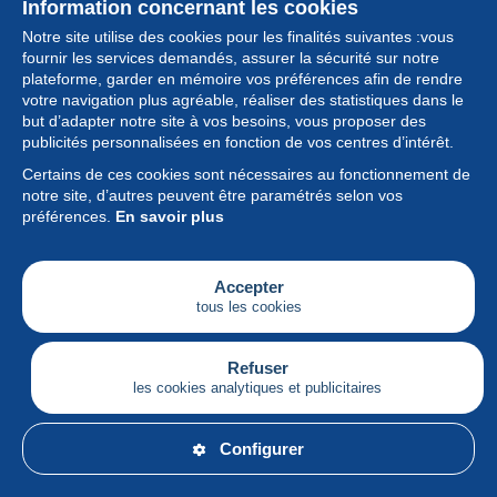
Information concernant les cookies
Notre site utilise des cookies pour les finalités suivantes :vous
fournir les services demandés, assurer la sécurité sur notre
plateforme, garder en mémoire vos préférences afin de rendre
votre navigation plus agréable, réaliser des statistiques dans le
but d’adapter notre site à vos besoins, vous proposer des
Collection
publicités personnalisées en fonction de vos centres d’intérêt.
Certains de ces cookies sont nécessaires au fonctionnement de
Actualités
notre site, d’autres peuvent être paramétrés selon vos
préférences.
En savoir plus
Fonctionnalités
Société
Accepter
tous les cookies
Services
Articles
Refuser
les cookies analytiques et publicitaires
Français
Configurer
© Delcampe International srl - Tous droits réservés.