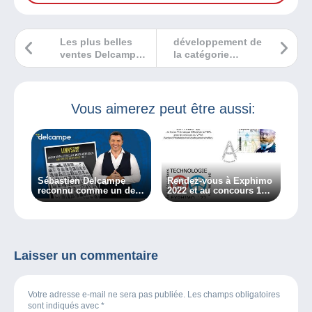
Les plus belles
développement de
ventes Delcampe
la catégorie
novembre 2023
‘Cartes
Postales/Suisse’
sur Delcampe
Vous aimerez peut être aussi:
Sébastien Delcampe
Rendez-vous à Exphimo
reconnu comme un des
2022 et au concours 1
philatélistes les plus
cadre par équipe !
influents selon le
magazine Linn’s !
Laisser un commentaire
Votre adresse e-mail ne sera pas publiée. Les champs obligatoires
sont indiqués avec
*