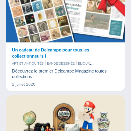
Un cadeau de Delcampe pour tous les
collectionneurs !
ART ET ANTIQUITÉS
BANDE DESSINÉE
BIJOUX
BISTROT ET ALIMENTATION
Découvrez le premier Delcampe Magazine toutes
CARTES DE COLLECTION MODERNES
CARTES POSTALES
collections !
CINÉMA
FÈVES
FIGURINES
JETONS ET MÉDAILLES
JEUX
2 juillet 2020
LIVRES ET REVUES
MAQUETTES
MILITARIA
MINÉRAUX ET FOSSILES
MONNAIES & BILLETS
MUSIQUE ET INSTRUMENTS
PARFUMS
PHOTOGRAPHIE
PIN'S
PUBLICITÉ
SPORTS
TÉLÉCARTES
TIMBRES
VIEUX DOCUMENTS
VINYLES