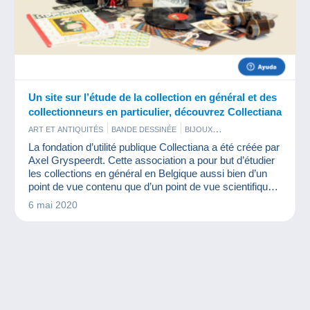
Un site sur l’étude de la collection en général et des
collectionneurs en particulier, découvrez Collectiana
ART ET ANTIQUITÉS
BANDE DESSINÉE
BIJOUX
BISTROT ET ALIMENTATION
La fondation d’utilité publique Collectiana a été créée par
CARTES DE COLLECTION MODERNES
CARTES POSTALES
Axel Gryspeerdt. Cette association a pour but d’étudier
CINÉMA
FÈVES
FIGURINES
JETONS ET MÉDAILLES
JEUX
les collections en général en Belgique aussi bien d’un
LIVRES ET REVUES
MAQUETTES
MILITARIA
point de vue contenu que d’un point de vue scientifique.
MINÉRAUX ET FOSSILES
MONNAIES & BILLETS
Professeur émérite en communication d’une des plus
6 mai 2020
MUSIQUE ET INSTRUMENTS
PARFUMS
PHOTOGRAPHIE
PIN'S
prestigieuses universités belges, il nous fait le plaisir de
PUBLICITÉ
SPORTS
TÉLÉCARTES
TIMBRES
répondre à nos questions.
VIEUX DOCUMENTS
VINYLES