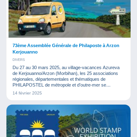
73ème Assemblée Générale de Philaposte à Arzon
Kerjouanno
DIVERS
Du 27 au 30 mars 2025, au village-vacances Azureva
de Kerjouanno/Arzon (Morbihan), les 25 associations
régionales, départementales et thématiques de
PHILAPOSTEL de métropole et d’outre-mer se
retrouveront pour l’Assemblée Générale Nationale de
14 février 2025
PHILAPOSTEL. Près de 100 congressistes sont
attendus à cette rencontre annuelle, associée à une
exposition philatélique interrégionale. Ce rassemblement
est organisé en étroite collaborat