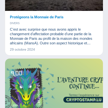
Protégeons la Monnaie de Paris
DIVERS
C'est avec surprise que nous avons appris le
changement d'affectation probable d'une partie de la
Monnaie de Paris au profit de la maison des mondes
africains (MansA). Outre son aspect historique et
patrimonial, la Monnaie de Paris est très chère aux
29 octobre 2024
numismates. C'est la raison pour laquelle nous
diffusons leur communiqué de presse ainsi que le lien
vers la pétition afin que ce lieu mythique reste tel qu'il
est actuellement.