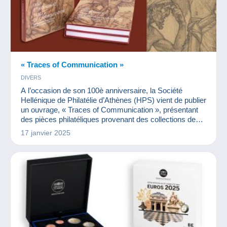
« Traces of Communication »
DIVERS
A l’occasion de son 100è anniversaire, la Société
Hellénique de Philatélie d’Athènes (HPS) vient de publier
un ouvrage, « Traces of Communication », présentant
des pièces philatéliques provenant des collections des
membres et amis de la société. Ce grand livre (24 X 33
17 janvier 2025
cm) de 272 pages, tout en couleurs, en grec et en
anglais, présente 230 objets soigneusement
sélectionnés. Ils sont les témoins philatéliques mais
également