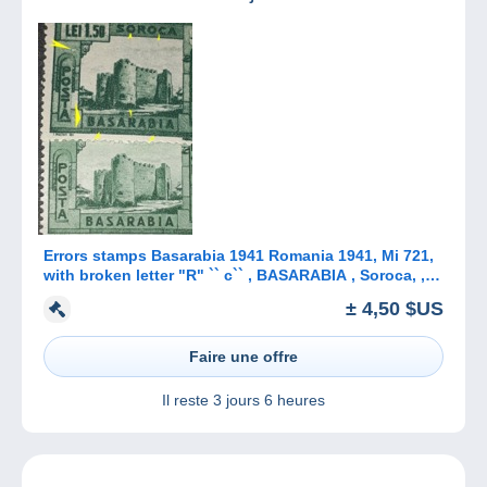
Errors stamps Basarabia 1941 Romania 1941, Mi 721,
with broken letter "R" `` c`` , BASARABIA , Soroca, ,
mnh
± 4,50 $US
Faire une offre
Il reste
3 jours 6 heures