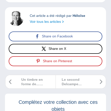
Cet article a été rédigé par
Héloïse
Voir tous les articles
Share on Facebook
Share on X
Share on Pinterest
Un timbre en
Le second
forme de…
Delcampe
masque FFP2 !
Magazine
Collections
Classiques est à
Complétez votre collection avec ces
votre disposition !
objets