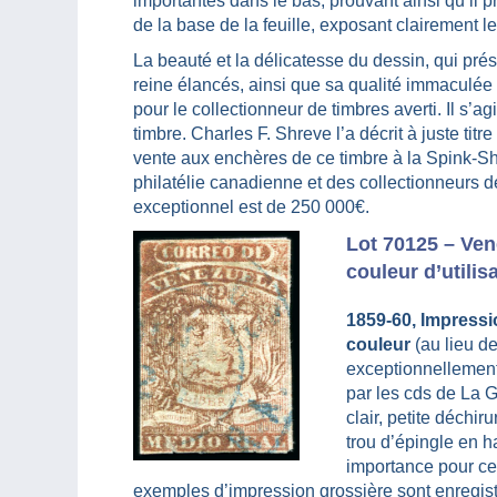
importantes dans le bas, prouvant ainsi qu’il 
de la base de la feuille, exposant clairement l
La beauté et la délicatesse du dessin, qui pré
reine élancés, ainsi que sa qualité immaculée 
pour le collectionneur de timbres averti. Il s’ag
timbre. Charles F. Shreve l’a décrit à juste titr
vente aux enchères de ce timbre à la Spink-Sh
philatélie canadienne et des collectionneurs 
exceptionnel est de 250 000€.
Lot 70125 – Ven
couleur d’utilisa
1859-60, Impressi
couleur
(au lieu d
exceptionnellement
par les cds de La Gu
clair, petite déchi
trou d’épingle en h
importance pour cet
exemples d’impression grossière sont enregistr