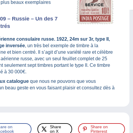
s plus beaux exemplaires
09 – Russie – Un des 7
trés
rienne consulaire russe. 1922, 24m sur 3r, type II,
ge inversée
, un très bel exemple de timbre à la
e et bien centré. Il s’agit d’une variété rare et célèbre
 aérienne russe, avec un seul feuillet complet de 25
t seulement sept timbres portant le type II. Ce timbre
ué à 30 000€.
eux catalogue
que nous ne pouvons que vous
un beau geste en vous faisant plaisir et consultez dès à
are on
Share
Share on
cebook
on X
Pinterest