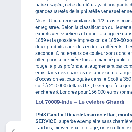
paire usagée, cette dernière ayant une partie 
grandes raretés de la philatélie vénézuélienne
Note : Une erreur similaire de 1/2r existe, mai
enregistrée. Selon la classification du lieute
experts vénézuéliens et donc cataloguée dans 
1859 et la grossière impression de 1859-60 s
deux produits dans des endroits différents : L
seconde. Cinq erreurs de couleur sont donc en
offert pour la première fois au marché public
rouge la plus profonde, et augmentant par cons
émis dans des nuances de jaune ou d’orange. L
d’occasion est cataloguée dans le Scott à 350 
coté à 250 000 dollars US ; l’exemple à la g
enchères à Londres pour 156 000 euros (prime
Lot 70089-Inde – Le célèbre Ghandi
1948 Gandhi 10r violet-marron et lac, montr
SERVICE
, superbe exemplaire sans charnière
fraîches, merveilleux centrage, un excellent e