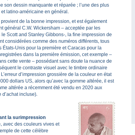
de son dessin manquante et réparée ; l’une des plus
 et latino-américaine en général.
s provient de la bonne impression, et est également
nant général C.W. Wickersham – acceptée par les
le Scott and Stanley Gibbons-, la fine impression de
ont considérées comme des numéros différents, tous
es États-Unis pour la première et Caracas pour la
registrées dans la première émission, cet exemple –
 dans cette vente – possédant sans doute la nuance de
équent le contraste visuel avec le timbre ordinaire
’erreur d’impression grossière de la couleur en état
000 dollars US, alors qu’avec la gomme altérée, il est
omme altérée a récemment été vendu en 2020 aux
 d’achat incluse).
ant la surimpression
, avec des couleurs vives et
xemple de cette célèbre