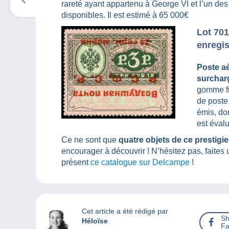
rareté ayant appartenu à George VI et l’un de
disponibles. Il est estimé à 65 000€
Lot 701
enregis
Poste aé
surchar
gomme fin
de poste
émis, don
est éval
Ce ne sont que
quatre objets de ce prestigi
encourager à découvrir ! N’hésitez pas, faites 
présent
ce catalogue sur Delcampe
!
Cet article a été rédigé par
Sh
Héloïse
Fa