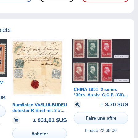
jets
A*
CHINA 1951, 2 series
"30th. Anniv. C.C.P. (C9)",
US
possibly types I + II
± 3,70 $US
Rumänien VASLUI-BUDEU
defekter R-Brief mit 3 x
30.Par. (1 Marke
Faire une offre
± 931,81 $US
eingerissen)
s
Il reste
22:35:00
Acheter