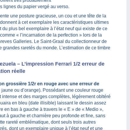
provient très probablement
es lignes du papier vergé au verso.
sente une posture gracieuse, un cou et une tête de la
donnent à cet exemplaire les caractéristiques ultimes
it du plus bel exemplaire à l’état neuf qui existe de ce
e comme « l’incarnation de la perfection » lors de la
reves Galleries. Le Saint-Graal du collectionneur de
de grandes raretés du monde. L’estimation de ce timbre
ezuela – L’impression Ferrari 1/2 erreur de
tion réelle
on grossière 1/2r en rouge avec une erreur de
e jaune ou d’orange). Possédant une couleur rouge
 intense et des marges complètes, légèrement obltéré
aira en bleu (date illisible) laissant le dessin assez
rure en bas à gauche à travers le « E » de « Medio »,
aut à gauche et charnière peu profonde et fine, sans
te rareté emblématique, dont seuls trois autres
és, dont un exemplaire unique à l’état neuf et une