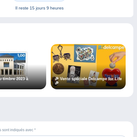
Il reste
15 jours 9 heures
u timbre 2023 à
🎉 Vente spéciale Delcampe for Life
🎉
es sont indiqués avec
*