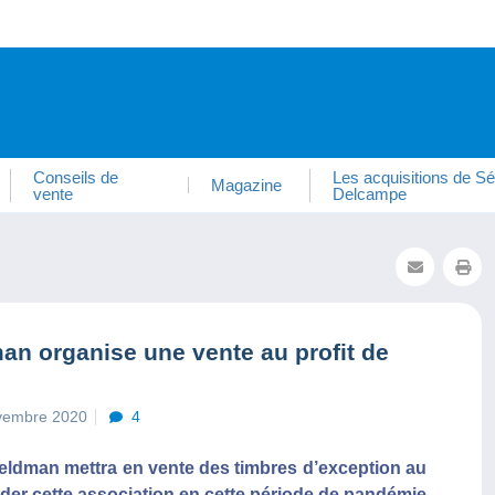
Conseils de
Les acquisitions de Sé
Magazine
vente
Delcampe
an organise une vente au profit de
ovembre 2020
4
eldman mettra en vente des timbres d’exception au
ider cette association en cette période de pandémie