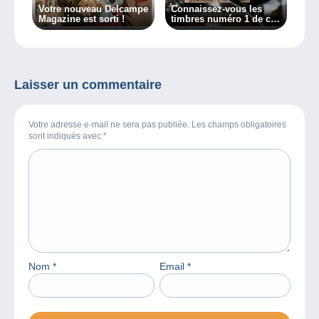
Votre nouveau Delcampe
Connaissez-vous les
Magazine est sorti !
timbres numéro 1 de ces
10 pays ?
Laisser un commentaire
Votre adresse e-mail ne sera pas publiée. Les champs obligatoires
sont indiqués avec
*
Nom
*
Email
*