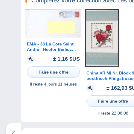
Complétez votre collection avec ces ob
EMA - 38 La Cote Saint
André - Hector Berlioz
8.8.2006 A VOIR !!!
± 1,16 $US
Faire une offre
China VR Mi Nr. Block 
postfrisch Pfingstrose
Il reste
4 jours 11 heures
± 162,93 $
Faire une offre
Il reste
22:08:08