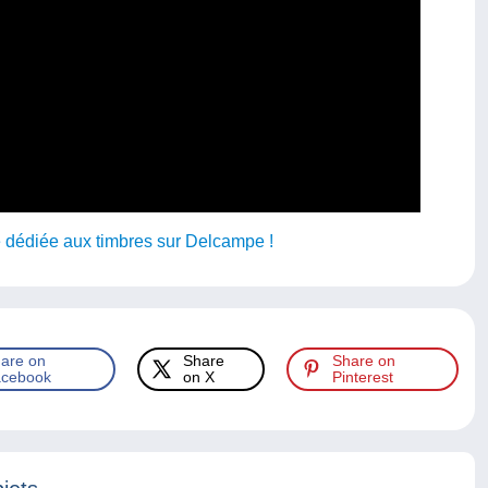
 dédiée aux timbres sur Delcampe !
are on
Share
Share on
cebook
on X
Pinterest