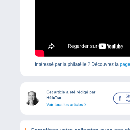
Intéressé par la philatélie ? Découvrez la
page
Cet article a été rédigé par
Sh
Héloïse
Fa
Voir tous les articles