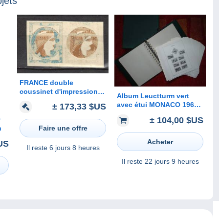
jets
FRANCE double
coussinet d'impression
Album Leuctturm vert
au verso d'un essai paire
avec étui MONACO 1964 /
± 173,33 $US
Céres 40 ct. bleu Rare
1979 + Feuilles
± 104,00 $US
9
préimprimées ( avec
Faire une offre
n
pochettes plastiques)
sans timbre.
Acheter
US
Il reste
6 jours 8 heures
Il reste
22 jours 9 heures