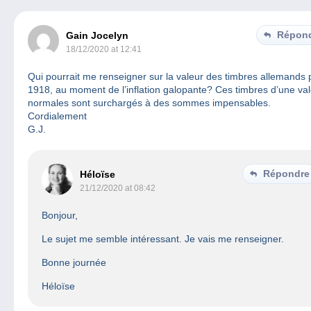
Répon
Gain Jocelyn
18/12/2020 at 12:41
Qui pourrait me renseigner sur la valeur des timbres allemands 
1918, au moment de l’inflation galopante? Ces timbres d’une va
normales sont surchargés à des sommes impensables.
Cordialement
G.J.
Répondre
Héloïse
21/12/2020 at 08:42
Bonjour,
Le sujet me semble intéressant. Je vais me renseigner.
Bonne journée
Héloïse