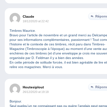
Répon
Claude
18/12/2020 at 22:42
Timbres Maurice.
Bravo pour l’article de novembre et un grand merci au Delcamp
pour ses informations complémentaires, passionnant ! Tout co
l’histoire et le contexte de ces timbres, récit paru dans Timbres-
Magazine (Timbroscopie à l’époque) au moment d’une vente au
enchères de ces timbres (et d’une enveloppe je crois me souven
organisée par D. Feldman il y a bien des années.
En cette période de solitude forcée, il est bien agréable de lire et
relire vos magazines. Merci à vous.
Répon
Houtesiplout
26/12/2020 at 19:18
Bonjour.
Seul quelqu’un ne connaissant pas ou guère l’anglais peut pens