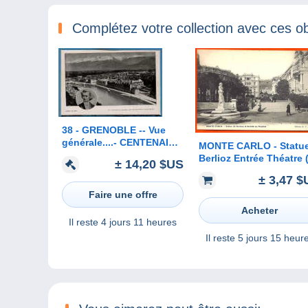
Complétez votre collection avec ces ob
38 - GRENOBLE -- Vue
générale....- CENTENAIRE
MONTE CARLO - Statu
d'HECTOR BERLIOZ
Berlioz Entrée Théatre (
± 14,20 $US
Excellent Etat L65 )
± 3,47 $
Faire une offre
Acheter
Il reste
4 jours 11 heures
Il reste
5 jours 15 heur