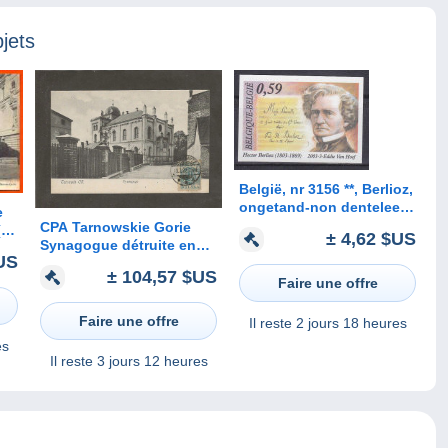
jets
België, nr 3156 **, Berlioz,
ongetand-non dentelee
e
(B006)
CPA Tarnowskie Gorie
± 4,62 $US
Synagogue détruite en
US
1939
± 104,57 $US
Faire une offre
Faire une offre
Il reste
2 jours 18 heures
es
Il reste
3 jours 12 heures