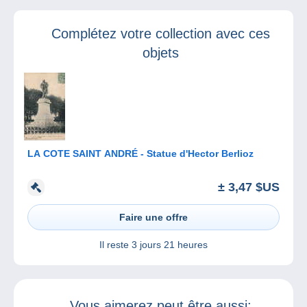
des bandes
Magazine
dessinées
Collections
Complétez votre collection avec ces
jeunesse !
Classiques 5 !
objets
LA COTE SAINT ANDRÉ - Statue d'Hector Berlioz
± 3,47 $US
Faire une offre
Il reste
3 jours 21 heures
Vous aimerez peut être aussi: