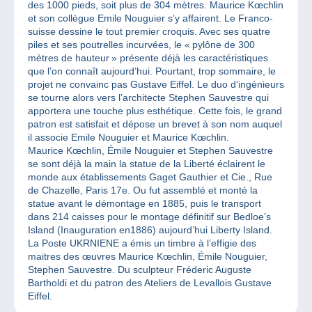
des 1000 pieds, soit plus de 304 mètres. Maurice Kœchlin
et son collègue Emile Nouguier s’y affairent. Le Franco-
suisse dessine le tout premier croquis. Avec ses quatre
piles et ses poutrelles incurvées, le « pylône de 300
mètres de hauteur » présente déjà les caractéristiques
que l’on connaît aujourd’hui. Pourtant, trop sommaire, le
projet ne convainc pas Gustave Eiffel. Le duo d’ingénieurs
se tourne alors vers l’architecte Stephen Sauvestre qui
apportera une touche plus esthétique. Cette fois, le grand
patron est satisfait et dépose un brevet à son nom auquel
il associe Emile Nouguier et Maurice Kœchlin.
Maurice Kœchlin, Émile Nouguier et Stephen Sauvestre
se sont déjà la main la statue de la Liberté éclairent le
monde aux établissements Gaget Gauthier et Cie., Rue
de Chazelle, Paris 17e. Ou fut assemblé et monté la
statue avant le démontage en 1885, puis le transport
dans 214 caisses pour le montage définitif sur Bedloe’s
Island (Inauguration en1886) aujourd’hui Liberty Island.
La Poste UKRNIENE a émis un timbre à l’effigie des
maitres des œuvres Maurice Kœchlin, Émile Nouguier,
Stephen Sauvestre. Du sculpteur Fréderic Auguste
Bartholdi et du patron des Ateliers de Levallois Gustave
Eiffel.