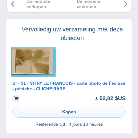
De mooiste
De mooiste
verkopen
verkopen
Delcampe april
Delcampe maart
2023
2023
Vervolledig uw verzameling met deze
objecten
Br - 51 - VITRY LE FRANCOIS - carte photo de l´écluse
- péniche - CLICHE RARE
± 52,02 $US
Kopen
Resterende tijd :
4 jours 10 heures