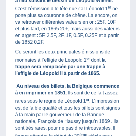
a lieu suivant le dessin de Léopold Wiener.
er
C’est l’émission dite tête nue car Léopold 1
ne
porte plus sa couronne de chêne. Là encore, on
va retrouver différentes valeurs en or : 25F, 10F
et plus tard, en 1865 20F, mais aussi des valeurs
en argent : 5F, 2.5F, 2F, 1F, 0.5F, 0.25F et à partir
de 1852 0.2F.
Ce seront les deux principales émissions de
er
monnaies à l’effigie de Léopold 1
dont
la
frappe sera remplacée par une frappe à
l’effigie de Léopold II à partir de 1865.
Au niveau des billets, la Belgique commence
à en imprimer en 1851.
Ils sont de ce fait assez
er
rares sous le règne de Léopold 1
. L’impression
est de faible qualité et tous les billets sont signés
à la main par le gouverneur de la Banque
nationale, François de Haussy jusqu’n 1869 . Ils
sont très rares, pour ne pas dire introuvables. Il
ème