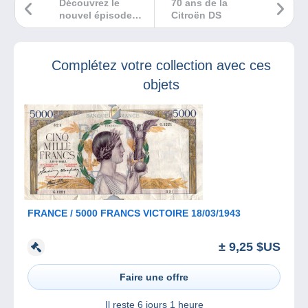
Découvrez le
70 ans de la
nouvel épisode
Citroën DS
des News de la
Collection !
Complétez votre collection avec ces
objets
FRANCE / 5000 FRANCS VICTOIRE 18/03/1943
± 9,25 $US
Faire une offre
Il reste
6 jours 1 heure