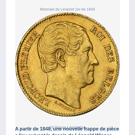
Monnaie de Léopold 1er de 1849
20 Francs Léopld 1er
A partir de 1848, une nouvelle frappe de pièce