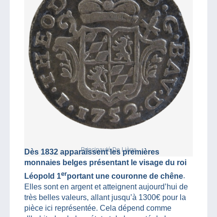
Principauté De Liège
Dès 1832 apparaissent les premières
monnaies belges présentant le visage du roi
er
Léopold 1
portant une couronne de chêne
.
Elles sont en argent et atteignent aujourd’hui de
très belles valeurs, allant jusqu’à 1300€ pour la
pièce ici représentée. Cela dépend comme