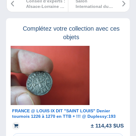
Conseil d’experts :
Salon
Alsace-Lorraine :
International du
la diagonale qui
Disque de Nantes
change tout !
: c’est ce week-
end !
Complétez votre collection avec ces
objets
FRANCE @ LOUIS IX DIT "SAINT LOUIS" Denier
tournois 1226 à 1270 en TTB + !!! @ Duplessy:193
± 114,43 $US