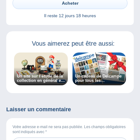
Acheter
Il reste
12 jours 18 heures
Vous aimerez peut être aussi:
Un site sur l’étude de la
Un cadeau de Delcampe
collection en général et
pour tous les
des collectionneurs en
collectionneurs !
particulier, découvrez
Collectiana
Laisser un commentaire
Votre adresse e-mail ne sera pas publiée. Les champs obligatoires
sont indiqués avec
*